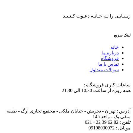
زیـبـایـی را بـه خـانـه دعـوت کـنـیـد
لینک سریع
خانه
درباره ما
فروشگاه
تماس با ما
سوالات متداول
ساعات کاری فروشگاه :
همه روزه از ساعت 10:30 الی 21:30
آدرس : تهران - تجریش - خیابان ملکی - مجتمع تجاری ارگ - طبقه
منفی یک - واحد 145
تلفن : 82 62 39 22 - 021
موبایل : 09198030072