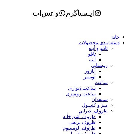
اینستاگرم
واتس‌اپ
خانه
دسته بندی محصولات
تابلو و آینه
تابلو
آینه
روشنایی
آباژور
لوستر
ساعت
ساعت دیواری
ساعت رومیزی
شمعدان
میز و کنسول
ظروف پذیرایی
ظروف آشپزخانه
ظروف برنجی
ظروف آلومینیوم
ظروف استیل