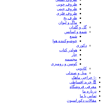
ظروف چوبی
ظروف چینی
ظروف فلزی
ظرف یخ
ماگ و لیوان
گل و گلدان
شمع و اسانس
شمع
خوشبوکننده هوا
دکوری
هولدر کتاب
جار
مجسمه
کوسن و رومیزی
کادویی
مبل و صندلی
✨ حراجی ماهک
🧾 خرید اقساطی
معرفی فروشگاه
درباره ما
تماس با ما
مقالات دکوراسیون