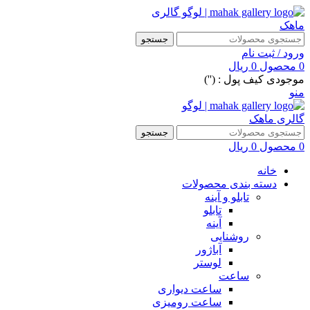
جستجو
ورود / ثبت نام
0
محصول
0
ریال
موجودی کیف پول : ('')
منو
جستجو
0
محصول
0
ریال
خانه
دسته بندی محصولات
تابلو و آینه
تابلو
آینه
روشنایی
آباژور
لوستر
ساعت
ساعت دیواری
ساعت رومیزی