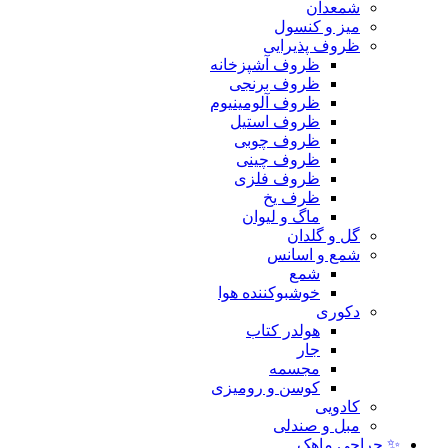
شمعدان
میز و کنسول
ظروف پذیرایی
ظروف آشپزخانه
ظروف برنجی
ظروف آلومینیوم
ظروف استیل
ظروف چوبی
ظروف چینی
ظروف فلزی
ظرف یخ
ماگ و لیوان
گل و گلدان
شمع و اسانس
شمع
خوشبوکننده هوا
دکوری
هولدر کتاب
جار
مجسمه
کوسن و رومیزی
کادویی
مبل و صندلی
✨ حراجی ماهک