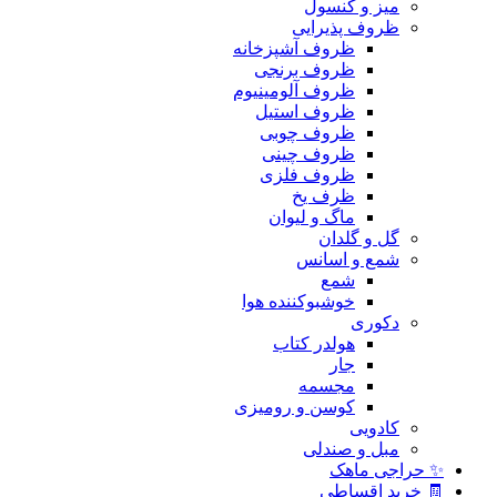
میز و کنسول
ظروف پذیرایی
ظروف آشپزخانه
ظروف برنجی
ظروف آلومینیوم
ظروف استیل
ظروف چوبی
ظروف چینی
ظروف فلزی
ظرف یخ
ماگ و لیوان
گل و گلدان
شمع و اسانس
شمع
خوشبوکننده هوا
دکوری
هولدر کتاب
جار
مجسمه
کوسن و رومیزی
کادویی
مبل و صندلی
✨ حراجی ماهک
🧾 خرید اقساطی