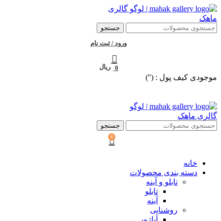
جستجو
ورود / ثبت نام
ریال
0
موجودی کیف پول : ('')
جستجو
0
خانه
دسته بندی محصولات
تابلو و آینه
تابلو
آینه
روشنایی
آباژور