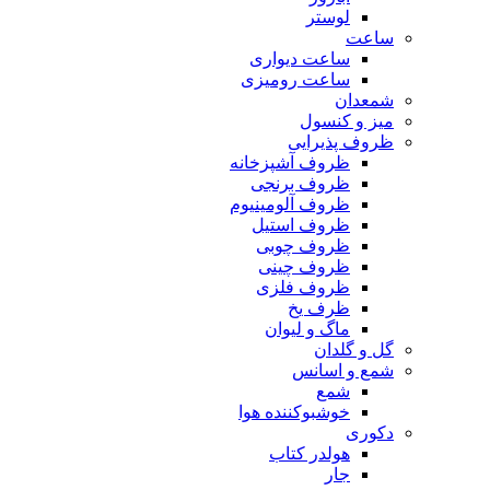
لوستر
ساعت
ساعت دیواری
ساعت رومیزی
شمعدان
میز و کنسول
ظروف پذیرایی
ظروف آشپزخانه
ظروف برنجی
ظروف آلومینیوم
ظروف استیل
ظروف چوبی
ظروف چینی
ظروف فلزی
ظرف یخ
ماگ و لیوان
گل و گلدان
شمع و اسانس
شمع
خوشبوکننده هوا
دکوری
هولدر کتاب
جار