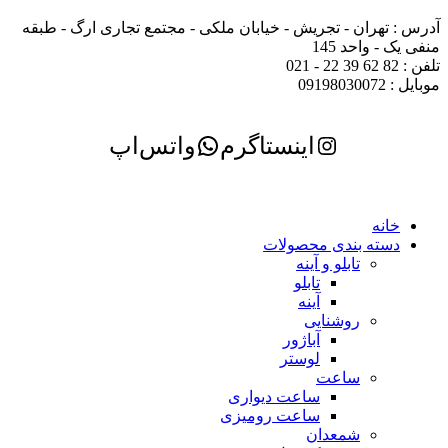
آدرس : تهران - تجریش - خیابان ملکی - مجتمع تجاری ارگ - طبقه
منفی یک - واحد 145
تلفن : 82 62 39 22 - 021
موبایل : 09198030072
اینستاگرم
واتس‌اپ
خانه
دسته بندی محصولات
تابلو و آینه
تابلو
آینه
روشنایی
آباژور
لوستر
ساعت
ساعت دیواری
ساعت رومیزی
شمعدان