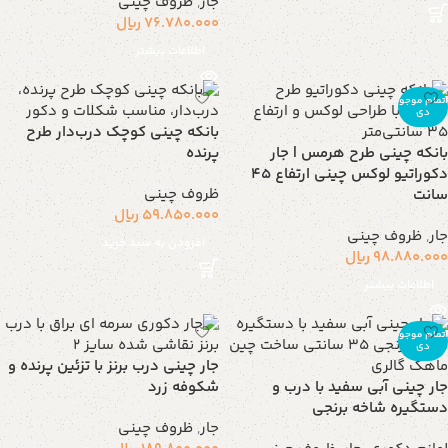
جار
,
ظروف چینی
76.780.000
ریال
اطلاعات بیشتر
اتمام موجو
دی
بانکه چینی کوچک درب‌دار طرح
بانکه چینی طرح هرمس | جار
پرنده
دکوراتیو لوکس چینی ارتفاع 45
ظروف چینی
سانت
59.850.000
ریال
جار
,
ظروف چینی
افزودن به سبد خرید
98.880.000
ریال
اطلاعات بیشتر
اتمام موجو
دی
جار چینی درب برنز با تزئین پرنده و
جار چینی آبی سفید با درب و
شکوفه زرد
دستگیره شاخه برنجی
جار
,
ظروف چینی