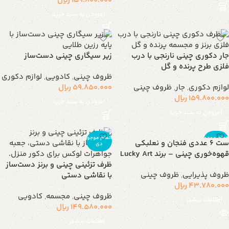
159.800.000
ریال
افزودن به سبد خرید
جار دکوری چینی نارنجی با درب
زیر سیگاری چینی دست‌ساز
فلزی طرح پرنده و گل
ظروف چینی
,
کادویی
,
لوازم دکوری
لوازم دکوری
,
جار
,
ظروف چینی
59.850.000
ریال
159.800.000
ریال
افزودن به سبد خرید
افزودن به سبد خرید
اتمام موجو
اتمام موجو
ست 6 عددی فنجان و نعلبکی
دی
دی
قهوه‌خوری چینی – برند Lucky Art
ظرف تزئینی چینی و برنز دست‌ساز
ظروف پذیرایی
,
ظروف چینی
با نقاشی دستی
43.780.000
ریال
ظروف چینی
,
مجسمه
,
کادویی
اطلاعات بیشتر
149.580.000
ریال
اطلاعات بیشتر