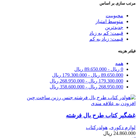
مرتب سازی بر اساس
محبوبیت
متوسط امتیاز
جدیدترین
قیمت: کم به زیاد
قیمت: زیاد به کم
فیلتر هزینه
همه
0
ریال
-
89.650.000
ریال
89.650.000
ریال
-
179.300.000
ریال
179.300.000
ریال
-
268.950.000
ریال
268.950.000
ریال
-
358.600.000
ریال
افزودن به علاقه مندی
غشگیر کتاب طرح بال فرشته
لوازم دکوری
,
هولدرکتاب
24.860.000
ریال