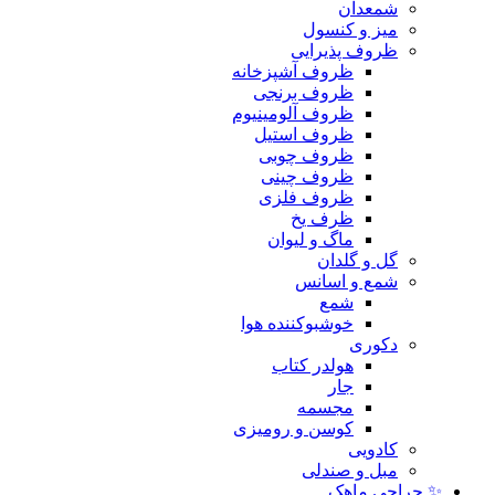
شمعدان
میز و کنسول
ظروف پذیرایی
ظروف آشپزخانه
ظروف برنجی
ظروف آلومینیوم
ظروف استیل
ظروف چوبی
ظروف چینی
ظروف فلزی
ظرف یخ
ماگ و لیوان
گل و گلدان
شمع و اسانس
شمع
خوشبوکننده هوا
دکوری
هولدر کتاب
جار
مجسمه
کوسن و رومیزی
کادویی
مبل و صندلی
✨ حراجی ماهک