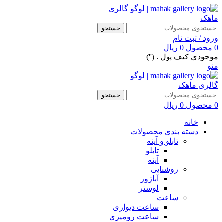
جستجو
ورود / ثبت نام
0
محصول
0
ریال
موجودی کیف پول : ('')
منو
جستجو
0
محصول
0
ریال
خانه
دسته بندی محصولات
تابلو و آینه
تابلو
آینه
روشنایی
آباژور
لوستر
ساعت
ساعت دیواری
ساعت رومیزی