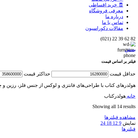
🧾 خرید اقساطی
معرفی فروشگاه
درباره ما
تماس با ما
مقالات دکوراسیون
82 62 39 22 (021)
بستن
فیلتر بر اساس قیمت
حداقل قیمت
حداكثر قيمت
هولدرهای کتاب با طراحی‌های فانتزی و لوکس از جنس فلز، رزین و چ
خانه
هولدرکتاب
Showing all 14 results
مشاهده فیلترها
نمایش
9
12
18
24
فیلترها