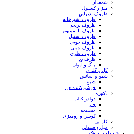
شمعدان
میز و کنسول
ظروف پذیرایی
ظروف آشپزخانه
ظروف برنجی
ظروف آلومینیوم
ظروف استیل
ظروف چوبی
ظروف چینی
ظروف فلزی
ظرف یخ
ماگ و لیوان
گل و گلدان
شمع و اسانس
شمع
خوشبوکننده هوا
دکوری
هولدر کتاب
جار
مجسمه
کوسن و رومیزی
کادویی
مبل و صندلی
✨ حراجی ماهک