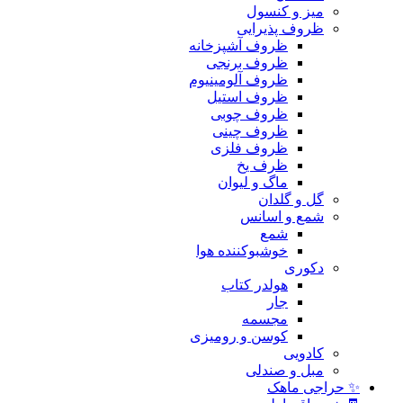
میز و کنسول
ظروف پذیرایی
ظروف آشپزخانه
ظروف برنجی
ظروف آلومینیوم
ظروف استیل
ظروف چوبی
ظروف چینی
ظروف فلزی
ظرف یخ
ماگ و لیوان
گل و گلدان
شمع و اسانس
شمع
خوشبوکننده هوا
دکوری
هولدر کتاب
جار
مجسمه
کوسن و رومیزی
کادویی
مبل و صندلی
✨ حراجی ماهک