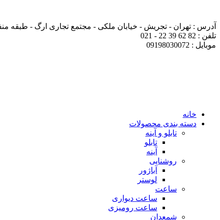
آدرس : تهران - تجریش - خیابان ملکی - مجتمع تجاری ارگ - طبقه منفی ی
تلفن : 82 62 39 22 - 021
موبایل : 09198030072
خانه
دسته بندی محصولات
تابلو و آینه
تابلو
آینه
روشنایی
آباژور
لوستر
ساعت
ساعت دیواری
ساعت رومیزی
شمعدان