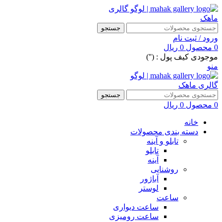
جستجو
ورود / ثبت نام
0
محصول
0
ریال
موجودی کیف پول : ('')
منو
جستجو
0
محصول
0
ریال
خانه
دسته بندی محصولات
تابلو و آینه
تابلو
آینه
روشنایی
آباژور
لوستر
ساعت
ساعت دیواری
ساعت رومیزی