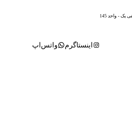
ک - واحد 145
اینستاگرم
واتس‌اپ