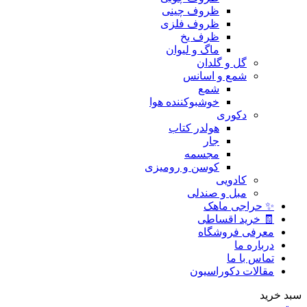
ظروف چینی
ظروف فلزی
ظرف یخ
ماگ و لیوان
گل و گلدان
شمع و اسانس
شمع
خوشبوکننده هوا
دکوری
هولدر کتاب
جار
مجسمه
کوسن و رومیزی
کادویی
مبل و صندلی
✨ حراجی ماهک
🧾 خرید اقساطی
معرفی فروشگاه
درباره ما
تماس با ما
مقالات دکوراسیون
سبد خرید