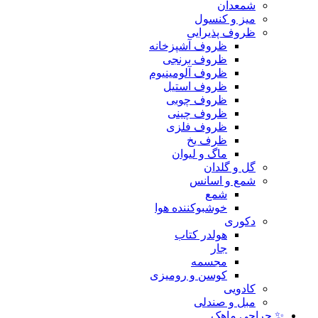
شمعدان
میز و کنسول
ظروف پذیرایی
ظروف آشپزخانه
ظروف برنجی
ظروف آلومینیوم
ظروف استیل
ظروف چوبی
ظروف چینی
ظروف فلزی
ظرف یخ
ماگ و لیوان
گل و گلدان
شمع و اسانس
شمع
خوشبوکننده هوا
دکوری
هولدر کتاب
جار
مجسمه
کوسن و رومیزی
کادویی
مبل و صندلی
✨ حراجی ماهک