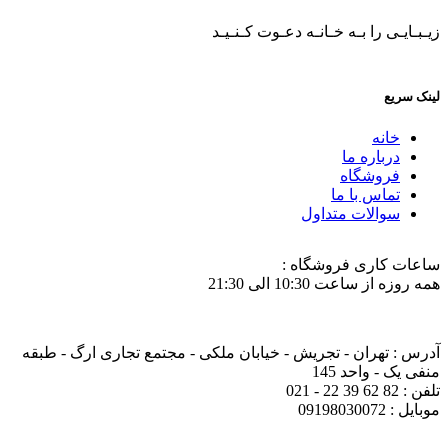
زیـبـایـی را بـه خـانـه دعـوت کـنـیـد
لینک سریع
خانه
درباره ما
فروشگاه
تماس با ما
سوالات متداول
ساعات کاری فروشگاه :
همه روزه از ساعت 10:30 الی 21:30
آدرس : تهران - تجریش - خیابان ملکی - مجتمع تجاری ارگ - طبقه
منفی یک - واحد 145
تلفن : 82 62 39 22 - 021
موبایل : 09198030072