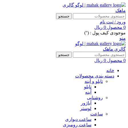
جستجو
ورود / ثبت نام
0
محصول
0
ریال
موجودی کیف پول : ('')
منو
جستجو
0
محصول
0
ریال
خانه
دسته بندی محصولات
تابلو و آینه
تابلو
آینه
روشنایی
آباژور
لوستر
ساعت
ساعت دیواری
ساعت رومیزی