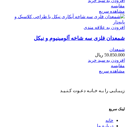
افزودن به سبد خرید
مقایسه
مشاهده سریع
افزودن به علاقه مندی
شمعدان فلزی سه شاخه آلومینیوم و نیکل
شمعدان
59.850.000
ریال
افزودن به سبد خرید
مقایسه
مشاهده سریع
زیـبـایـی را بـه خـانـه دعـوت کـنـیـد
لینک سریع
خانه
درباره ما