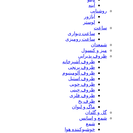
آینه
روشنایی
آباژور
لوستر
ساعت
ساعت دیواری
ساعت رومیزی
شمعدان
میز و کنسول
ظروف پذیرایی
ظروف آشپزخانه
ظروف برنجی
ظروف آلومینیوم
ظروف استیل
ظروف چوبی
ظروف چینی
ظروف فلزی
ظرف یخ
ماگ و لیوان
گل و گلدان
شمع و اسانس
شمع
خوشبوکننده هوا