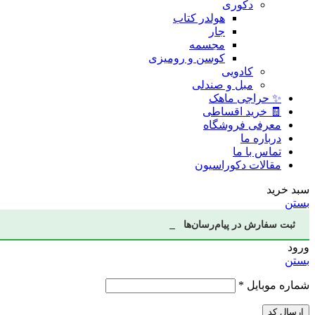
دکوری
هولدر کتاب
جار
مجسمه
کوسن و رومیزی
کادویی
مبل و صندلی
✨ حراجی ماهک
🧾 خرید اقساطی
معرفی فروشگاه
درباره ما
تماس با ما
مقالات دکوراسیون
سبد خرید
بستن
ثبت سفارش در پیام‌رسان‌ها
ورود
بستن
شماره موبایل
*
ارسال کد