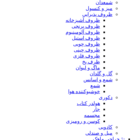
شمعدان
میز و کنسول
ظروف پذیرایی
ظروف آشپزخانه
ظروف برنجی
ظروف آلومینیوم
ظروف استیل
ظروف چوبی
ظروف چینی
ظروف فلزی
ظرف یخ
ماگ و لیوان
گل و گلدان
شمع و اسانس
شمع
خوشبوکننده هوا
دکوری
هولدر کتاب
جار
مجسمه
کوسن و رومیزی
کادویی
مبل و صندلی
✨ حراجی ماهک