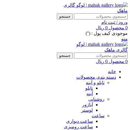
جستجو
ورود / ثبت نام
0
محصول
0
ریال
موجودی کیف پول : ('')
منو
جستجو
0
محصول
0
ریال
خانه
دسته بندی محصولات
تابلو و آینه
تابلو
آینه
روشنایی
آباژور
لوستر
ساعت
ساعت دیواری
ساعت رومیزی