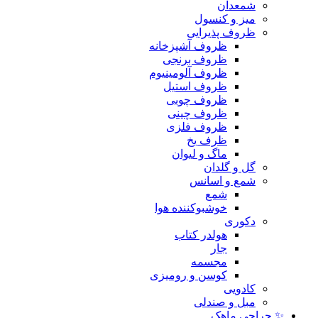
شمعدان
میز و کنسول
ظروف پذیرایی
ظروف آشپزخانه
ظروف برنجی
ظروف آلومینیوم
ظروف استیل
ظروف چوبی
ظروف چینی
ظروف فلزی
ظرف یخ
ماگ و لیوان
گل و گلدان
شمع و اسانس
شمع
خوشبوکننده هوا
دکوری
هولدر کتاب
جار
مجسمه
کوسن و رومیزی
کادویی
مبل و صندلی
✨ حراجی ماهک