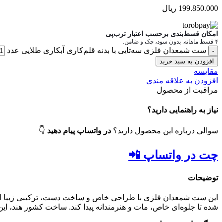
199.850.000
ریال
امکان قسط‌بندی برحسب اعتبار ترب‌پی
۴ قسط ماهانه. بدون سود، چک و ضامن.
ست شمعدان فلزی سه‌تایی با بدنه قلم‌کاری آبکاری طلایی عدد
افزودن به سبد خرید
مقایسه
افزودن به علاقه مندی
مراقبت از محصول
نیاز به راهنمایی دارید؟
سوالی درباره این محصول دارید؟
در واتساپ پیام دهید
👇
چت در واتساپ 📲
توضیحات
این ست شمعدان فلزی با طراحی خاص و ساخت دست، ترکیبی زیبا از هن
شده تا جلوه‌ای خاص، مات و هنرمندانه پیدا کند. ساخت کشور هند، این