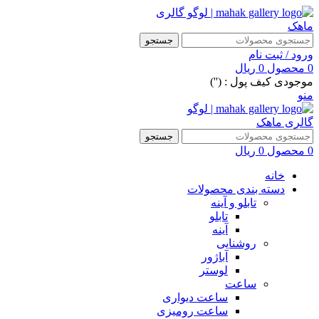
جستجو
ورود / ثبت نام
0
محصول
0
ریال
موجودی کیف پول : ('')
منو
جستجو
0
محصول
0
ریال
خانه
دسته بندی محصولات
تابلو و آینه
تابلو
آینه
روشنایی
آباژور
لوستر
ساعت
ساعت دیواری
ساعت رومیزی