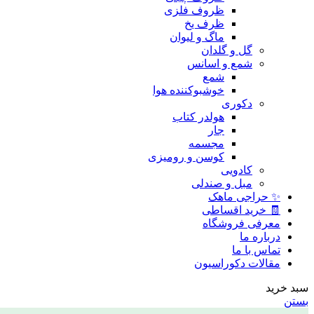
ظروف فلزی
ظرف یخ
ماگ و لیوان
گل و گلدان
شمع و اسانس
شمع
خوشبوکننده هوا
دکوری
هولدر کتاب
جار
مجسمه
کوسن و رومیزی
کادویی
مبل و صندلی
✨ حراجی ماهک
🧾 خرید اقساطی
معرفی فروشگاه
درباره ما
تماس با ما
مقالات دکوراسیون
سبد خرید
بستن