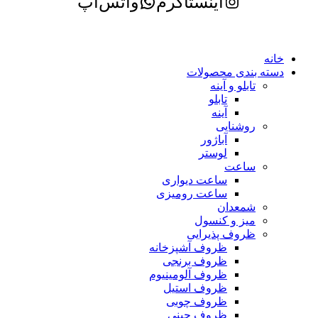
اینستاگرم
واتس‌اپ
خانه
دسته بندی محصولات
تابلو و آینه
تابلو
آینه
روشنایی
آباژور
لوستر
ساعت
ساعت دیواری
ساعت رومیزی
شمعدان
میز و کنسول
ظروف پذیرایی
ظروف آشپزخانه
ظروف برنجی
ظروف آلومینیوم
ظروف استیل
ظروف چوبی
ظروف چینی