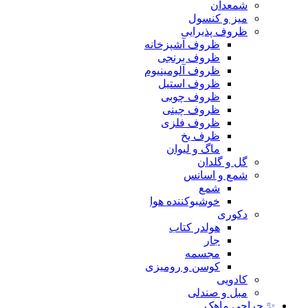
شمعدان
میز و کنسول
ظروف پذیرایی
ظروف آشپزخانه
ظروف برنجی
ظروف آلومینیوم
ظروف استیل
ظروف چوبی
ظروف چینی
ظروف فلزی
ظرف یخ
ماگ و لیوان
گل و گلدان
شمع و اسانس
شمع
خوشبوکننده هوا
دکوری
هولدر کتاب
جار
مجسمه
کوسن و رومیزی
کادویی
مبل و صندلی
✨ حراجی ماهک