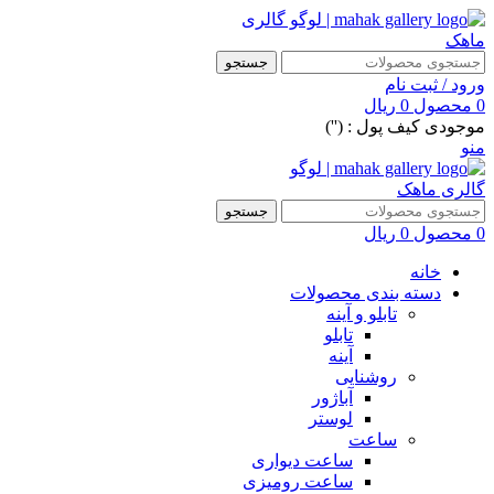
جستجو
ورود / ثبت نام
0
محصول
0
ریال
موجودی کیف پول : ('')
منو
جستجو
0
محصول
0
ریال
خانه
دسته بندی محصولات
تابلو و آینه
تابلو
آینه
روشنایی
آباژور
لوستر
ساعت
ساعت دیواری
ساعت رومیزی