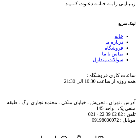
زیـبـایـی را بـه خـانـه دعـوت کـنـیـد
لینک سریع
خانه
درباره ما
فروشگاه
تماس با ما
سوالات متداول
ساعات کاری فروشگاه :
همه روزه از ساعت 10:30 الی 21:30
آدرس : تهران - تجریش - خیابان ملکی - مجتمع تجاری ارگ - طبقه
منفی یک - واحد 145
تلفن : 82 62 39 22 - 021
موبایل : 09198030072