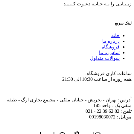
زیـبـایـی را بـه خـانـه دعـوت کـنـیـد
لینک سریع
خانه
درباره ما
فروشگاه
تماس با ما
سوالات متداول
ساعات کاری فروشگاه :
همه روزه از ساعت 10:30 الی 21:30
آدرس : تهران - تجریش - خیابان ملکی - مجتمع تجاری ارگ - طبقه
منفی یک - واحد 145
تلفن : 82 62 39 22 - 021
موبایل : 09198030072