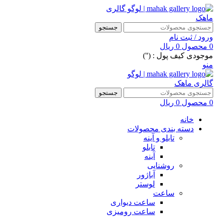
جستجو
ورود / ثبت نام
0
محصول
0
ریال
موجودی کیف پول : ('')
منو
جستجو
0
محصول
0
ریال
خانه
دسته بندی محصولات
تابلو و آینه
تابلو
آینه
روشنایی
آباژور
لوستر
ساعت
ساعت دیواری
ساعت رومیزی