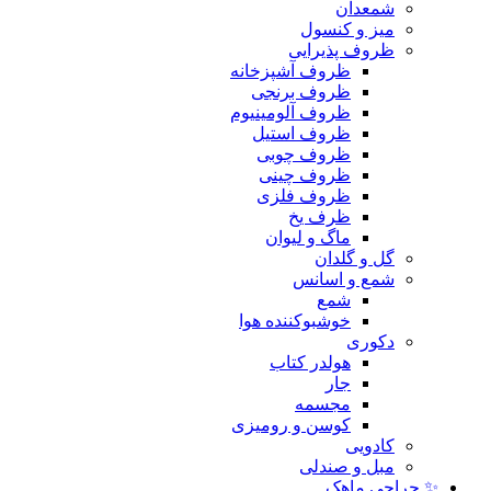
شمعدان
میز و کنسول
ظروف پذیرایی
ظروف آشپزخانه
ظروف برنجی
ظروف آلومینیوم
ظروف استیل
ظروف چوبی
ظروف چینی
ظروف فلزی
ظرف یخ
ماگ و لیوان
گل و گلدان
شمع و اسانس
شمع
خوشبوکننده هوا
دکوری
هولدر کتاب
جار
مجسمه
کوسن و رومیزی
کادویی
مبل و صندلی
✨ حراجی ماهک