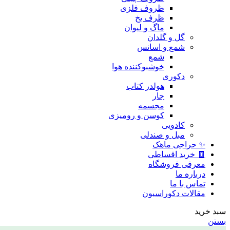
ظروف فلزی
ظرف یخ
ماگ و لیوان
گل و گلدان
شمع و اسانس
شمع
خوشبوکننده هوا
دکوری
هولدر کتاب
جار
مجسمه
کوسن و رومیزی
کادویی
مبل و صندلی
✨ حراجی ماهک
🧾 خرید اقساطی
معرفی فروشگاه
درباره ما
تماس با ما
مقالات دکوراسیون
سبد خرید
بستن