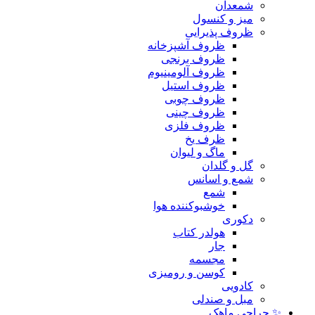
شمعدان
میز و کنسول
ظروف پذیرایی
ظروف آشپزخانه
ظروف برنجی
ظروف آلومینیوم
ظروف استیل
ظروف چوبی
ظروف چینی
ظروف فلزی
ظرف یخ
ماگ و لیوان
گل و گلدان
شمع و اسانس
شمع
خوشبوکننده هوا
دکوری
هولدر کتاب
جار
مجسمه
کوسن و رومیزی
کادویی
مبل و صندلی
✨ حراجی ماهک