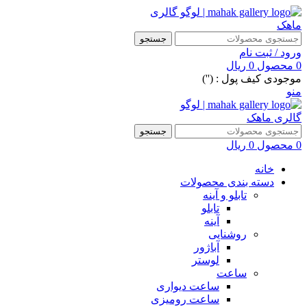
جستجو
ورود / ثبت نام
0
محصول
0
ریال
موجودی کیف پول : ('')
منو
جستجو
0
محصول
0
ریال
خانه
دسته بندی محصولات
تابلو و آینه
تابلو
آینه
روشنایی
آباژور
لوستر
ساعت
ساعت دیواری
ساعت رومیزی