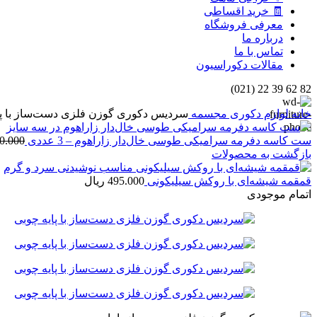
🧾 خرید اقساطی
معرفی فروشگاه
درباره ما
تماس با ما
مقالات دکوراسیون
82 62 39 22 (021)
خانه
لوازم دکوری
مجسمه
سردیس دکوری گوزن فلزی دست‌ساز با پا
ست کاسه دفرمه سرامیکی طوسی خال‌دار زاراهوم – 3 عددی
0.000
بازگشت به محصولات
قمقمه شیشه‌ای با روکش سیلیکونی
495.000
ریال
اتمام موجودی