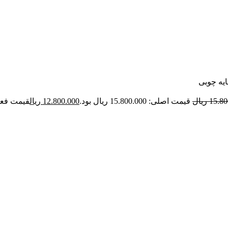
یه چوبی
15.80
ریال
قیمت اصلی: 15.800.000 ریال بود.
12.800.000
ریال
قیمت فعلی: .800.000