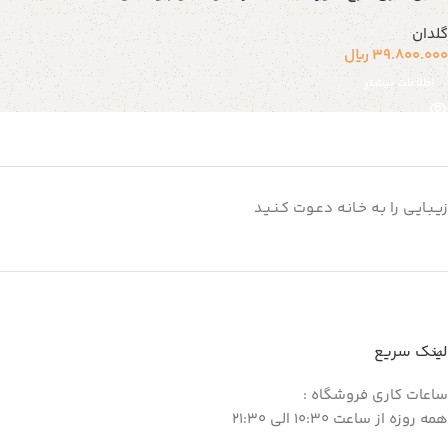
گلدان
39.800.000
ریال
اطلاعات بیشتر
زیـبـایـی را بـه خـانـه دعـوت کـنـیـد
لینک سریع
ساعات کاری فروشگاه :
همه روزه از ساعت 10:30 الی 21:30