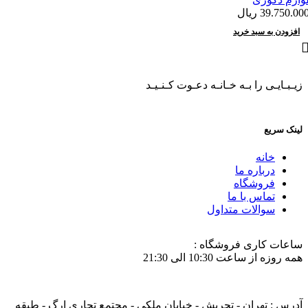
39.750.00
ریال
افزودن به سبد خرید
زیـبـایـی را بـه خـانـه دعـوت کـنـیـد
لینک سریع
خانه
درباره ما
فروشگاه
تماس با ما
سوالات متداول
ساعات کاری فروشگاه :
همه روزه از ساعت 10:30 الی 21:30
آدرس : تهران - تجریش - خیابان ملکی - مجتمع تجاری ارگ - طبقه