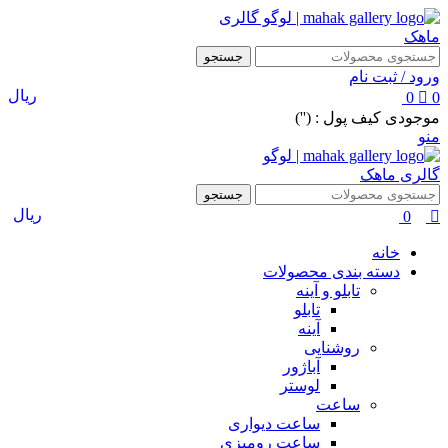
0
جستجو
ورود / ثبت نام
ریال
0
0
موجودی کیف پول : ('')
منو
جستجو
ریال
0
خانه
دسته بندی محصولات
تابلو و آینه
تابلو
آینه
روشنایی
آباژور
لوستر
ساعت
ساعت دیواری
ساعت رومیزی