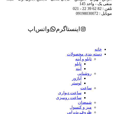
منفی یک - واحد 145
تلفن : 82 62 39 22 - 021
موبایل : 09198030072
اینستاگرم
واتس‌اپ
خانه
دسته بندی محصولات
تابلو و آینه
تابلو
آینه
روشنایی
آباژور
لوستر
ساعت
ساعت دیواری
ساعت رومیزی
شمعدان
میز و کنسول
ظروف پذیرایی