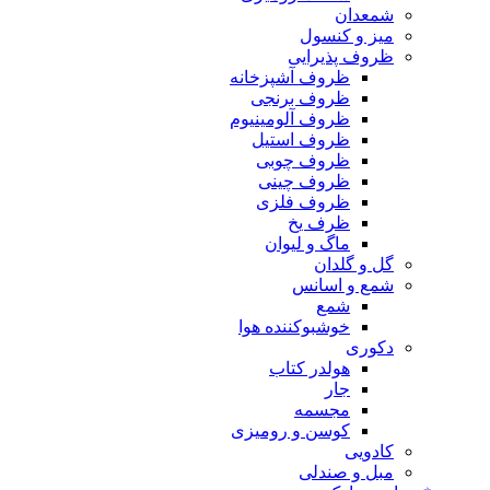
شمعدان
میز و کنسول
ظروف پذیرایی
ظروف آشپزخانه
ظروف برنجی
ظروف آلومینیوم
ظروف استیل
ظروف چوبی
ظروف چینی
ظروف فلزی
ظرف یخ
ماگ و لیوان
گل و گلدان
شمع و اسانس
شمع
خوشبوکننده هوا
دکوری
هولدر کتاب
جار
مجسمه
کوسن و رومیزی
کادویی
مبل و صندلی