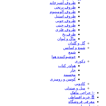
ظروف آشپزخانه
ظروف برنجی
ظروف آلومینیوم
ظروف استیل
ظروف چوبی
ظروف چینی
ظروف فلزی
ظرف یخ
ماگ و لیوان
گل و گلدان
شمع و اسانس
شمع
خوشبوکننده هوا
دکوری
هولدر کتاب
جار
مجسمه
کوسن و رومیزی
کادویی
مبل و صندلی
✨ حراجی ماهک
🧾 خرید اقساطی
معرفی فروشگاه