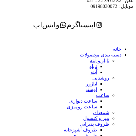
تلفن : 82 62 39 22 - 021
موبایل : 09198030072
اینستاگرم
واتس‌اپ
خانه
دسته بندی محصولات
تابلو و آینه
تابلو
آینه
روشنایی
آباژور
لوستر
ساعت
ساعت دیواری
ساعت رومیزی
شمعدان
میز و کنسول
ظروف پذیرایی
ظروف آشپزخانه
ظروف برنجی