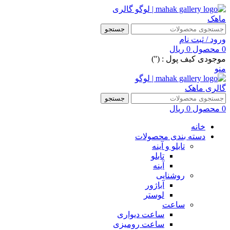
جستجو
ورود / ثبت نام
0
محصول
0
ریال
موجودی کیف پول : ('')
منو
جستجو
0
محصول
0
ریال
خانه
دسته بندی محصولات
تابلو و آینه
تابلو
آینه
روشنایی
آباژور
لوستر
ساعت
ساعت دیواری
ساعت رومیزی