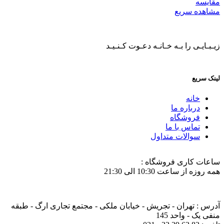
مقایسه
مشاهده سریع
زیـبـایـی را بـه خـانـه دعـوت کـنـیـد
لینک سریع
خانه
درباره ما
فروشگاه
تماس با ما
سوالات متداول
ساعات کاری فروشگاه :
همه روزه از ساعت 10:30 الی 21:30
آدرس : تهران - تجریش - خیابان ملکی - مجتمع تجاری ارگ - طبقه
منفی یک - واحد 145