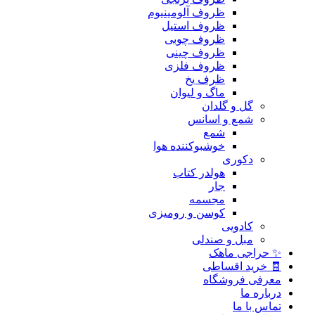
ظروف آلومینیوم
ظروف استیل
ظروف چوبی
ظروف چینی
ظروف فلزی
ظرف یخ
ماگ و لیوان
گل و گلدان
شمع و اسانس
شمع
خوشبوکننده هوا
دکوری
هولدر کتاب
جار
مجسمه
کوسن و رومیزی
کادویی
مبل و صندلی
✨ حراجی ماهک
🧾 خرید اقساطی
معرفی فروشگاه
درباره ما
تماس با ما