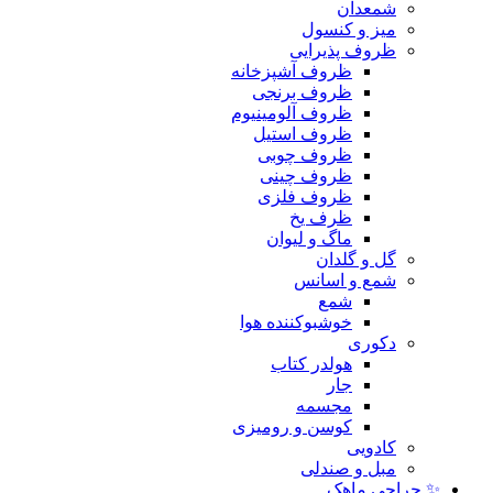
شمعدان
میز و کنسول
ظروف پذیرایی
ظروف آشپزخانه
ظروف برنجی
ظروف آلومینیوم
ظروف استیل
ظروف چوبی
ظروف چینی
ظروف فلزی
ظرف یخ
ماگ و لیوان
گل و گلدان
شمع و اسانس
شمع
خوشبوکننده هوا
دکوری
هولدر کتاب
جار
مجسمه
کوسن و رومیزی
کادویی
مبل و صندلی
✨ حراجی ماهک