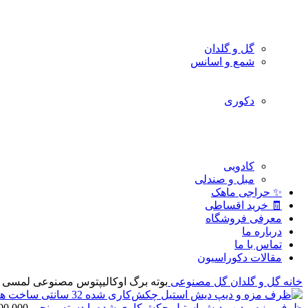
گل و گلدان
شمع و اسانس
دکوری
کادویی
مبل و صندلی
✨ حراجی ماهک
🧾 خرید اقساطی
معرفی فروشگاه
درباره ما
تماس با ما
مقالات دکوراسیون
خانه
گل و گلدان
گل مصنوعی
بوته برگ اوکالیپتوس مصنوعی لمسی 35 سانتی
ظرف مزه و دیپ دیش استیل چکش‌کاری شده با دسته برنجی
00.000