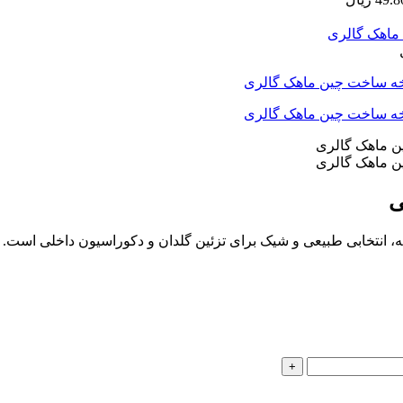
گ اوکالیپتوس مصنوعی لمسی با ارتفاع 35 سانتی‌متر و 6 شاخه، انتخابی طبیعی و شیک برای تزئین گل