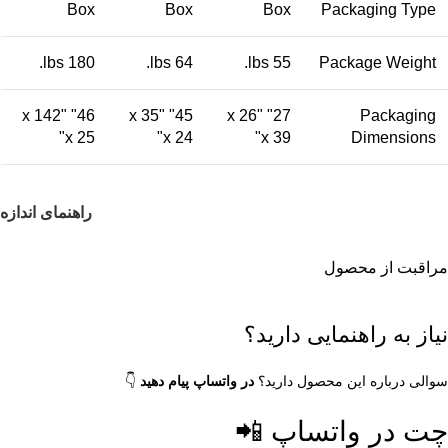
Box
Box
Box
Packaging Type
180 lbs.
64 lbs.
55 lbs.
Package Weight
46" x 142"
45" x 35"
27" x 26"
Packaging
x 25"
x 24"
x 39"
Dimensions
راهنمای اندازه
مراقبت از محصول
نیاز به راهنمایی دارید؟
سوالی درباره این محصول دارید؟
در واتساپ پیام دهید
👇
چت در واتساپ 📲