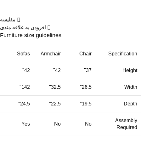
مقایسه
افزودن به علاقه مندی
Furniture size guidelines
Sofas
Armchair
Chair
Specification
42"
42"
37"
Height
142"
32.5"
26.5"
Width
24.5"
22.5"
19.5"
Depth
Assembly
Yes
No
No
Required