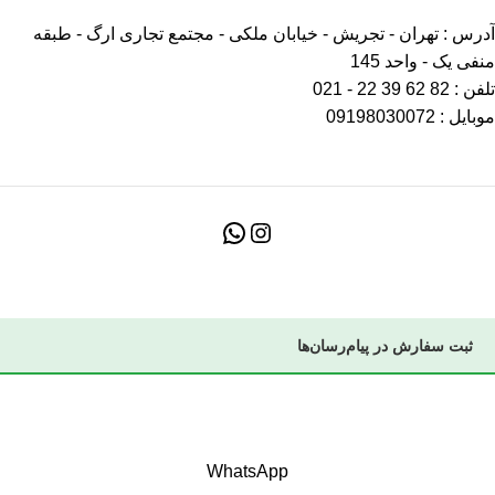
آدرس : تهران - تجریش - خیابان ملکی - مجتمع تجاری ارگ - طبقه
منفی یک - واحد 145
تلفن : 82 62 39 22 - 021
موبایل : 09198030072
ثبت سفارش در پیام‌رسان‌ها
بازدید کننده عزیز با توجه به اختلالات پیش آمده در اینترنت اگر در روال
ثبت سفارش دچار مشکل هستید با شماره ۰۹۱۹۸۰۳۰۰۷۲ تماس
بگیرید یا در پیام رسان بله یا ایتا پیام بفرستید
WhatsApp