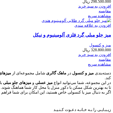
298.500.000
ریال
افزودن به سبد خرید
مقایسه
مشاهده سریع
افزودن به علاقه مندی
میز جلو مبلی گرد فلزی آلومینیوم و نیکل
میز و کنسول
328.800.000
ریال
افزودن به سبد خرید
مقایسه
مشاهده سریع
دسته‌بندی
میز و کنسول
در
ماهک گالری
شامل مجموعه‌ای از
میزهای
کند.
در این مجموعه، شما می‌توانید انواع
میز عسلی
و
میزهای جلو مبلی
با
تا به بهترین شکل ممکن با دکور منزل یا محل کار شما هماهنگ شوند.
اگر به دنبال میز یا کنسولی خاص هستید، این امکان برای شما فراهم
زیـبـایـی را بـه خـانـه دعـوت کـنـیـد