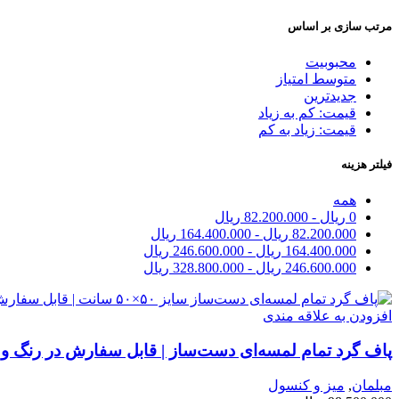
مرتب سازی بر اساس
محبوبیت
متوسط امتیاز
جدیدترین
قیمت: کم به زیاد
قیمت: زیاد به کم
فیلتر هزینه
همه
0
ریال
-
82.200.000
ریال
82.200.000
ریال
-
164.400.000
ریال
164.400.000
ریال
-
246.600.000
ریال
246.600.000
ریال
-
328.800.000
ریال
افزودن به علاقه مندی
پاف گرد تمام لمسه‌ای دست‌ساز | قابل سفارش در رنگ و 
مبلمان
,
میز و کنسول