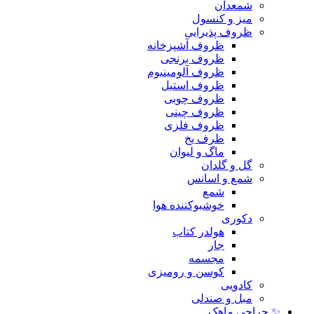
شمعدان
میز و کنسول
ظروف پذیرایی
ظروف آشپزخانه
ظروف برنجی
ظروف آلومینیوم
ظروف استیل
ظروف چوبی
ظروف چینی
ظروف فلزی
ظرف یخ
ماگ و لیوان
گل و گلدان
شمع و اسانس
شمع
خوشبوکننده هوا
دکوری
هولدر کتاب
جار
مجسمه
کوسن و رومیزی
کادویی
مبل و صندلی
✨ حراجی ماهک