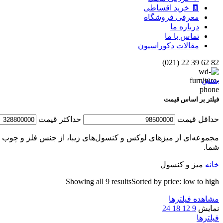
🧾 خرید اقساطی
معرفی فروشگاه
درباره ما
تماس با ما
مقالات دکوراسیون
82 62 39 22 (021)
بستن
فیلتر بر اساس قیمت
حداقل قیمت
حداكثر قيمت
مجموعه‌ای از میزهای لوکس و کنسول‌های زیبا، از جنس فلز و چوب
شما.
خانه
میز و کنسول
Showing all 9 results
Sorted by price: low to high
مشاهده فیلترها
نمایش
9
12
18
24
فیلترها