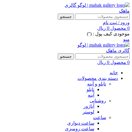
جستجو
ورود / ثبت نام
0
محصول
0
ریال
موجودی کیف پول : ('')
منو
جستجو
0
محصول
0
ریال
خانه
دسته بندی محصولات
تابلو و آینه
تابلو
آینه
روشنایی
آباژور
لوستر
ساعت
ساعت دیواری
ساعت رومیزی