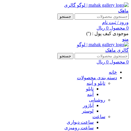
جستجو
ورود / ثبت نام
0
محصول
0
ریال
موجودی کیف پول : ('')
منو
جستجو
0
محصول
0
ریال
خانه
دسته بندی محصولات
تابلو و آینه
تابلو
آینه
روشنایی
آباژور
لوستر
ساعت
ساعت دیواری
ساعت رومیزی