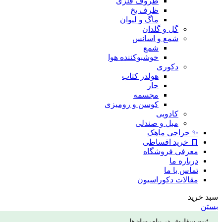
ظروف فلزی
ظرف یخ
ماگ و لیوان
گل و گلدان
شمع و اسانس
شمع
خوشبوکننده هوا
دکوری
هولدر کتاب
جار
مجسمه
کوسن و رومیزی
کادویی
مبل و صندلی
✨ حراجی ماهک
🧾 خرید اقساطی
معرفی فروشگاه
درباره ما
تماس با ما
مقالات دکوراسیون
سبد خرید
بستن
ثبت سفارش در پیام‌رسان‌ها