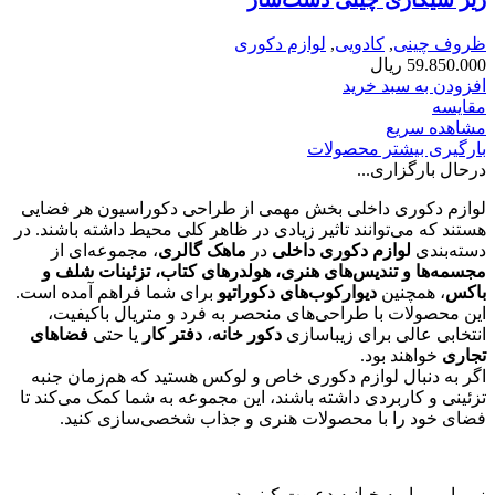
ظروف چینی
,
کادویی
,
لوازم دکوری
59.850.000
ریال
افزودن به سبد خرید
مقایسه
مشاهده سریع
بارگیری بیشتر محصولات
درحال بارگزاری...
لوازم دکوری داخلی بخش مهمی از طراحی دکوراسیون هر فضایی
هستند که می‌توانند تاثیر زیادی در ظاهر کلی محیط داشته باشند. در
دسته‌بندی
لوازم دکوری داخلی
در
ماهک گالری
، مجموعه‌ای از
مجسمه‌ها و تندیس‌های هنری، هولدرهای کتاب، تزئینات شلف و
باکس
، همچنین
دیوارکوب‌های دکوراتیو
برای شما فراهم آمده است.
این محصولات با طراحی‌های منحصر به فرد و متریال باکیفیت،
انتخابی عالی برای زیباسازی
دکور خانه
،
دفتر کار
یا حتی
فضاهای
تجاری
خواهند بود.
اگر به دنبال لوازم دکوری خاص و لوکس هستید که هم‌زمان جنبه
تزئینی و کاربردی داشته باشند، این مجموعه به شما کمک می‌کند تا
فضای خود را با محصولات هنری و جذاب شخصی‌سازی کنید.
زیـبـایـی را بـه خـانـه دعـوت کـنـیـد