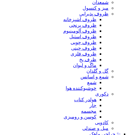
شمعدان
میز و کنسول
ظروف پذیرایی
ظروف آشپزخانه
ظروف برنجی
ظروف آلومینیوم
ظروف استیل
ظروف چوبی
ظروف چینی
ظروف فلزی
ظرف یخ
ماگ و لیوان
گل و گلدان
شمع و اسانس
شمع
خوشبوکننده هوا
دکوری
هولدر کتاب
جار
مجسمه
کوسن و رومیزی
کادویی
مبل و صندلی
✨ حراجی ماهک