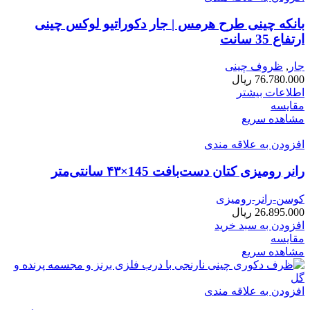
بانکه چینی طرح هرمس | جار دکوراتیو لوکس چینی
ارتفاع 35 سانت
جار
,
ظروف چینی
76.780.000
ریال
اطلاعات بیشتر
مقایسه
مشاهده سریع
افزودن به علاقه مندی
رانر رومیزی کتان دست‌بافت 145×۴۳ سانتی‌متر
کوسن-رانر-رومیزی
26.895.000
ریال
افزودن به سبد خرید
مقایسه
مشاهده سریع
افزودن به علاقه مندی