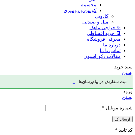
مجسمه
کوسن و رومیزی
کادویی
مبل و صندلی
✨ حراجی ماهک
🧾 خرید اقساطی
معرفی فروشگاه
درباره ما
تماس با ما
مقالات دکوراسیون
سبد خرید
بستن
ثبت سفارش در پیام‌رسان‌ها
ورود
بستن
شماره موبایل
*
ارسال کد
کد تایید
*