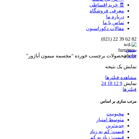
🧾 خرید اقساطی
معرفی فروشگاه
درباره ما
تماس با ما
مقالات دکوراسیون
82 62 39 22 (021)
بستن
خانه
محصولات برچسب خورده “مجسمه میمون آباژور”
نمایش یک نتیجه
مشاهده فیلترها
نمایش
9
12
18
24
فیلترها
مرتب سازی بر اساس
محبوبیت
متوسط امتیاز
جدیدترین
قیمت: کم به زیاد
قیمت: زیاد به کم