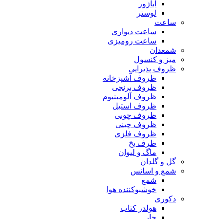
آباژور
لوستر
ساعت
ساعت دیواری
ساعت رومیزی
شمعدان
میز و کنسول
ظروف پذیرایی
ظروف آشپزخانه
ظروف برنجی
ظروف آلومینیوم
ظروف استیل
ظروف چوبی
ظروف چینی
ظروف فلزی
ظرف یخ
ماگ و لیوان
گل و گلدان
شمع و اسانس
شمع
خوشبوکننده هوا
دکوری
هولدر کتاب
جار