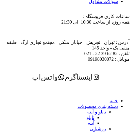
سوالات متداول
ساعات کاری فروشگاه :
همه روزه از ساعت 10:30 الی 21:30
آدرس : تهران - تجریش - خیابان ملکی - مجتمع تجاری ارگ - طبقه
منفی یک - واحد 145
تلفن : 82 62 39 22 - 021
موبایل : 09198030072
اینستاگرم
واتس‌اپ
خانه
دسته بندی محصولات
تابلو و آینه
تابلو
آینه
روشنایی