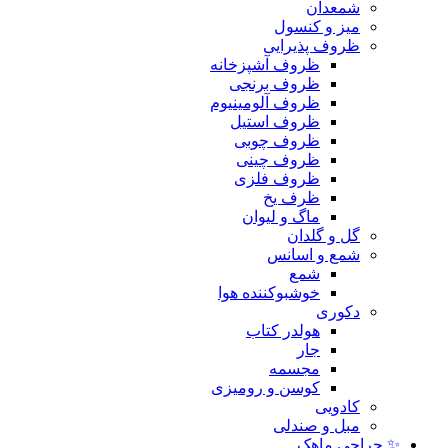
شمعدان
میز و کنسول
ظروف پذیرایی
ظروف آشپزخانه
ظروف برنجی
ظروف آلومینیوم
ظروف استیل
ظروف چوبی
ظروف چینی
ظروف فلزی
ظرف یخ
ماگ و لیوان
گل و گلدان
شمع و اسانس
شمع
خوشبوکننده هوا
دکوری
هولدر کتاب
جار
مجسمه
کوسن و رومیزی
کادویی
مبل و صندلی
✨ حراجی ماهک