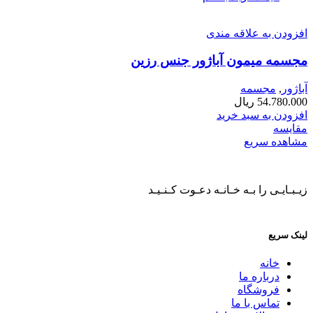
افزودن به علاقه مندی
مجسمه میمون آباژور جنس رزین
آباژور
,
مجسمه
54.780.000
ریال
افزودن به سبد خرید
مقایسه
مشاهده سریع
زیـبـایـی را بـه خـانـه دعـوت کـنـیـد
لینک سریع
خانه
درباره ما
فروشگاه
تماس با ما