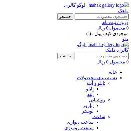
جستجو
ورود / ثبت نام
0
محصول
0
ریال
موجودی کیف پول : ('')
منو
جستجو
0
محصول
0
ریال
خانه
دسته بندی محصولات
تابلو و آینه
تابلو
آینه
روشنایی
آباژور
لوستر
ساعت
ساعت دیواری
ساعت رومیزی