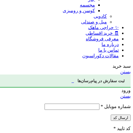
مجسمه
کوسن و رومیزی
کادویی
مبل و صندلی
✨ حراجی ماهک
🧾 خرید اقساطی
معرفی فروشگاه
درباره ما
تماس با ما
مقالات دکوراسیون
سبد خرید
بستن
ثبت سفارش در پیام‌رسان‌ها
ورود
بستن
شماره موبایل
*
ارسال کد
کد تایید
*