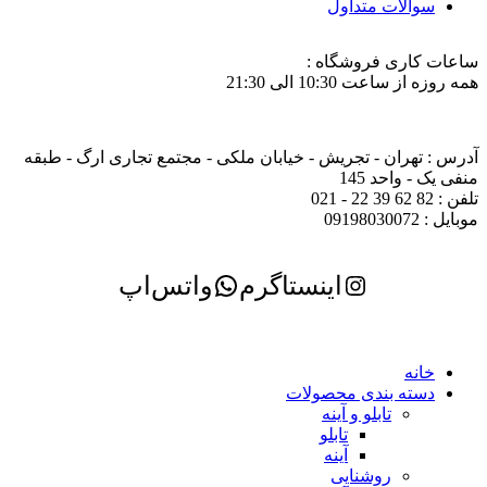
سوالات متداول
ساعات کاری فروشگاه :
همه روزه از ساعت 10:30 الی 21:30
آدرس : تهران - تجریش - خیابان ملکی - مجتمع تجاری ارگ - طبقه
منفی یک - واحد 145
تلفن : 82 62 39 22 - 021
موبایل : 09198030072
اینستاگرم
واتس‌اپ
خانه
دسته بندی محصولات
تابلو و آینه
تابلو
آینه
روشنایی