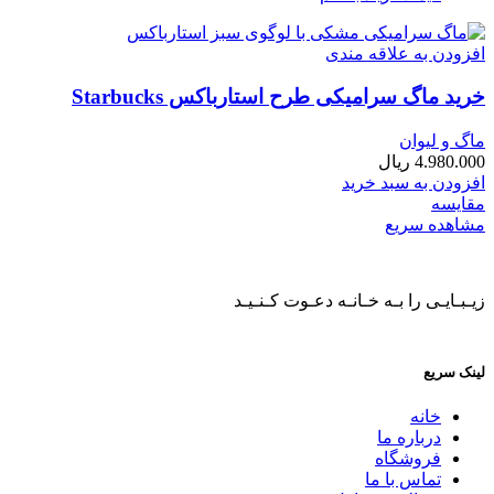
افزودن به علاقه مندی
خرید ماگ سرامیکی طرح استارباکس Starbucks
ماگ و لیوان
4.980.000
ریال
افزودن به سبد خرید
مقایسه
مشاهده سریع
زیـبـایـی را بـه خـانـه دعـوت کـنـیـد
لینک سریع
خانه
درباره ما
فروشگاه
تماس با ما