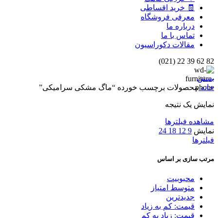
🧾 خرید اقساطی
معرفی فروشگاه
درباره ما
تماس با ما
مقالات دکوراسیون
82 62 39 22 (021)
بستن
خانه
محصولات برچسب خورده “ماگ مشکی سرامیکی”
نمایش یک نتیجه
مشاهده فیلترها
نمایش
9
12
18
24
فیلترها
مرتب سازی بر اساس
محبوبیت
متوسط امتیاز
جدیدترین
قیمت: کم به زیاد
قیمت: زیاد به کم