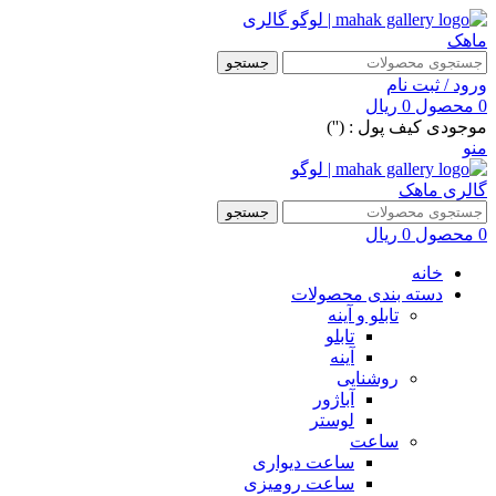
جستجو
ورود / ثبت نام
0
محصول
0
ریال
موجودی کیف پول : ('')
منو
جستجو
0
محصول
0
ریال
خانه
دسته بندی محصولات
تابلو و آینه
تابلو
آینه
روشنایی
آباژور
لوستر
ساعت
ساعت دیواری
ساعت رومیزی