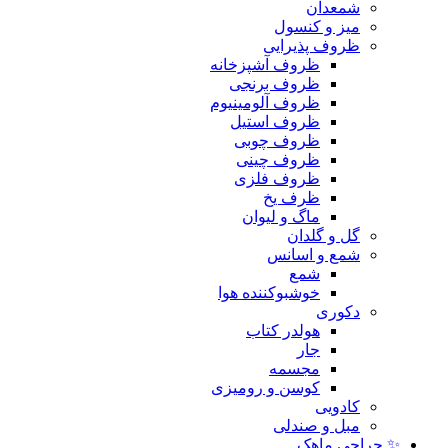
شمعدان
میز و کنسول
ظروف پذیرایی
ظروف آشپزخانه
ظروف برنجی
ظروف آلومینیوم
ظروف استیل
ظروف چوبی
ظروف چینی
ظروف فلزی
ظرف یخ
ماگ و لیوان
گل و گلدان
شمع و اسانس
شمع
خوشبوکننده هوا
دکوری
هولدر کتاب
جار
مجسمه
کوسن و رومیزی
کادویی
مبل و صندلی
✨ حراجی ماهک