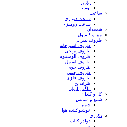
آباژور
لوستر
ساعت
ساعت دیواری
ساعت رومیزی
شمعدان
میز و کنسول
ظروف پذیرایی
ظروف آشپزخانه
ظروف برنجی
ظروف آلومینیوم
ظروف استیل
ظروف چوبی
ظروف چینی
ظروف فلزی
ظرف یخ
ماگ و لیوان
گل و گلدان
شمع و اسانس
شمع
خوشبوکننده هوا
دکوری
هولدر کتاب
جار