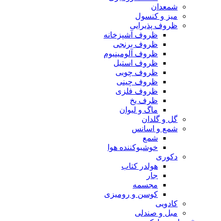
شمعدان
میز و کنسول
ظروف پذیرایی
ظروف آشپزخانه
ظروف برنجی
ظروف آلومینیوم
ظروف استیل
ظروف چوبی
ظروف چینی
ظروف فلزی
ظرف یخ
ماگ و لیوان
گل و گلدان
شمع و اسانس
شمع
خوشبوکننده هوا
دکوری
هولدر کتاب
جار
مجسمه
کوسن و رومیزی
کادویی
مبل و صندلی