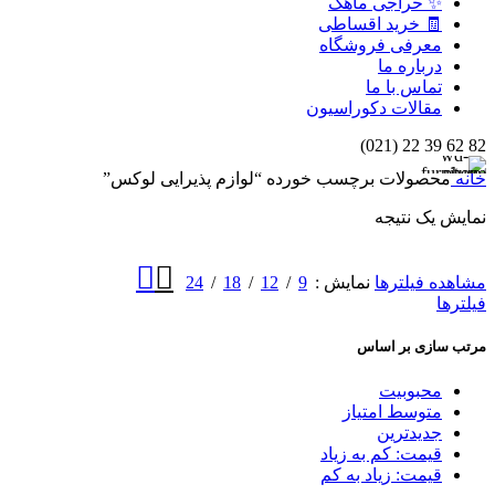
✨ حراجی ماهک
🧾 خرید اقساطی
معرفی فروشگاه
درباره ما
تماس با ما
مقالات دکوراسیون
82 62 39 22 (021)
خانه
محصولات برچسب خورده “لوازم پذیرایی لوکس”
نمایش یک نتیجه
24
18
12
9
مشاهده فیلترها
نمایش
فیلترها
مرتب سازی بر اساس
محبوبیت
متوسط امتیاز
جدیدترین
قیمت: کم به زیاد
قیمت: زیاد به کم