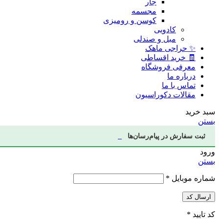
جار
مجسمه
کوسن و رومیزی
کادویی
مبل و صندلی
✨ حراجی ماهک
🧾 خرید اقساطی
معرفی فروشگاه
درباره ما
تماس با ما
مقالات دکوراسیون
سبد خرید
بستن
ثبت سفارش در پیام‌رسان‌ها
ورود
بستن
شماره موبایل
*
ارسال کد
کد تایید
*