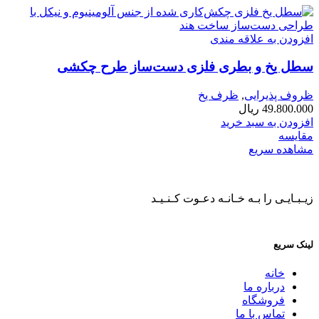
افزودن به علاقه مندی
سطل یخ و بطری فلزی دست‌ساز طرح چکشی
ظروف پذیرایی
,
ظرف یخ
49.800.000
ریال
افزودن به سبد خرید
مقایسه
مشاهده سریع
زیـبـایـی را بـه خـانـه دعـوت کـنـیـد
لینک سریع
خانه
درباره ما
فروشگاه
تماس با ما