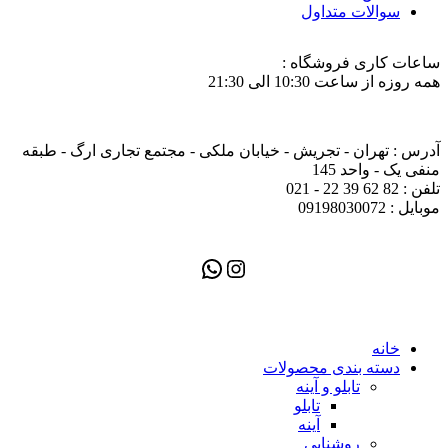
سوالات متداول
ساعات کاری فروشگاه :
همه روزه از ساعت 10:30 الی 21:30
آدرس : تهران - تجریش - خیابان ملکی - مجتمع تجاری ارگ - طبقه
منفی یک - واحد 145
تلفن : 82 62 39 22 - 021
موبایل : 09198030072
خانه
دسته بندی محصولات
تابلو و آینه
تابلو
آینه
روشنایی