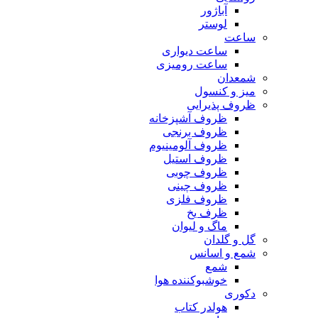
آباژور
لوستر
ساعت
ساعت دیواری
ساعت رومیزی
شمعدان
میز و کنسول
ظروف پذیرایی
ظروف آشپزخانه
ظروف برنجی
ظروف آلومینیوم
ظروف استیل
ظروف چوبی
ظروف چینی
ظروف فلزی
ظرف یخ
ماگ و لیوان
گل و گلدان
شمع و اسانس
شمع
خوشبوکننده هوا
دکوری
هولدر کتاب