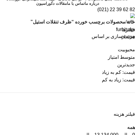
درباره ما
تماس با ما
مقالات دکوراسیون
82 62 39 22 (021)
خانه
محصولات برچسب خورده “ظرف تنقلات استیل”
فیلترها
مرتب سازی بر اساس
محبوبیت
متوسط امتیاز
جدیدترین
قیمت: کم به زیاد
قیمت: زیاد به کم
فیلتر هزینه
همه
0
ریال
-
13.134.000
ریال