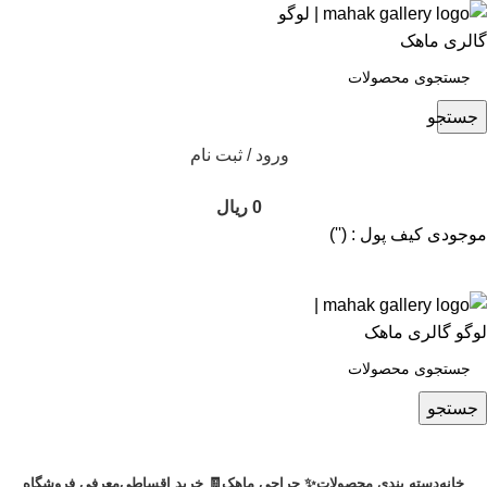
جستجو
ورود / ثبت نام
0
ریال
موجودی کیف پول : ('')
جستجو
خانه
دسته بندی محصولات
✨ حراجی ماهک
🧾 خرید اقساطی
معرفی فروشگاه