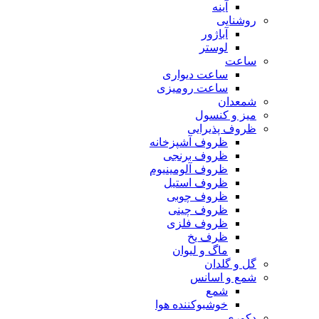
آینه
روشنایی
آباژور
لوستر
ساعت
ساعت دیواری
ساعت رومیزی
شمعدان
میز و کنسول
ظروف پذیرایی
ظروف آشپزخانه
ظروف برنجی
ظروف آلومینیوم
ظروف استیل
ظروف چوبی
ظروف چینی
ظروف فلزی
ظرف یخ
ماگ و لیوان
گل و گلدان
شمع و اسانس
شمع
خوشبوکننده هوا
دکوری