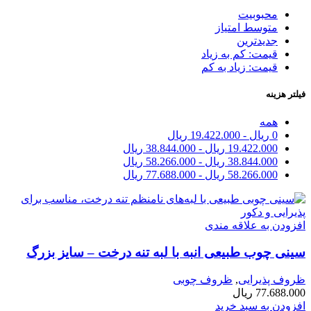
محبوبیت
متوسط امتیاز
جدیدترین
قیمت: کم به زیاد
قیمت: زیاد به کم
فیلتر هزینه
همه
0
ریال
-
19.422.000
ریال
19.422.000
ریال
-
38.844.000
ریال
38.844.000
ریال
-
58.266.000
ریال
58.266.000
ریال
-
77.688.000
ریال
افزودن به علاقه مندی
سینی چوب طبیعی انبه با لبه تنه درخت – سایز بزرگ
ظروف پذیرایی
,
ظروف چوبی
77.688.000
ریال
افزودن به سبد خرید