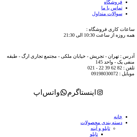
فروشگاه
تماس با ما
سوالات متداول
ساعات کاری فروشگاه :
همه روزه از ساعت 10:30 الی 21:30
آدرس : تهران - تجریش - خیابان ملکی - مجتمع تجاری ارگ - طبقه
منفی یک - واحد 145
تلفن : 82 62 39 22 - 021
موبایل : 09198030072
اینستاگرم
واتس‌اپ
خانه
دسته بندی محصولات
تابلو و آینه
تابلو