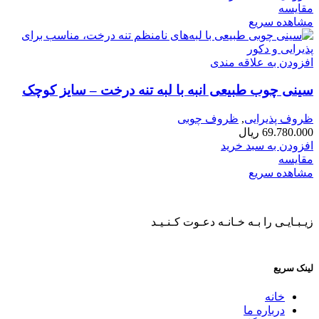
مقایسه
مشاهده سریع
افزودن به علاقه مندی
سینی چوب طبیعی انبه با لبه تنه درخت – سایز کوچک
ظروف پذیرایی
,
ظروف چوبی
69.780.000
ریال
افزودن به سبد خرید
مقایسه
مشاهده سریع
زیـبـایـی را بـه خـانـه دعـوت کـنـیـد
لینک سریع
خانه
درباره ما