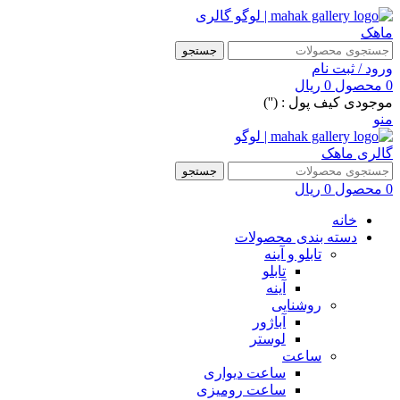
جستجو
ورود / ثبت نام
0
محصول
0
ریال
موجودی کیف پول : ('')
منو
جستجو
0
محصول
0
ریال
خانه
دسته بندی محصولات
تابلو و آینه
تابلو
آینه
روشنایی
آباژور
لوستر
ساعت
ساعت دیواری
ساعت رومیزی