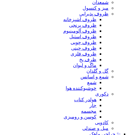
شمعدان
میز و کنسول
ظروف پذیرایی
ظروف آشپزخانه
ظروف برنجی
ظروف آلومینیوم
ظروف استیل
ظروف چوبی
ظروف چینی
ظروف فلزی
ظرف یخ
ماگ و لیوان
گل و گلدان
شمع و اسانس
شمع
خوشبوکننده هوا
دکوری
هولدر کتاب
جار
مجسمه
کوسن و رومیزی
کادویی
مبل و صندلی
✨ حراجی ماهک