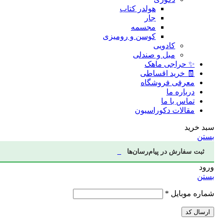
هولدر کتاب
جار
مجسمه
کوسن و رومیزی
کادویی
مبل و صندلی
✨ حراجی ماهک
🧾 خرید اقساطی
معرفی فروشگاه
درباره ما
تماس با ما
مقالات دکوراسیون
سبد خرید
بستن
ثبت سفارش در پیام‌رسان‌ها
ورود
بستن
شماره موبایل
*
ارسال کد