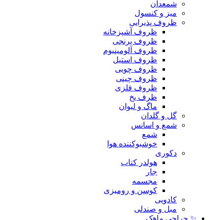
شمعدان
میز و کنسول
ظروف پذیرایی
ظروف آشپزخانه
ظروف برنجی
ظروف آلومینیوم
ظروف استیل
ظروف چوبی
ظروف چینی
ظروف فلزی
ظرف یخ
ماگ و لیوان
گل و گلدان
شمع و اسانس
شمع
خوشبوکننده هوا
دکوری
هولدر کتاب
جار
مجسمه
کوسن و رومیزی
کادویی
مبل و صندلی
✨ حراجی ماهک