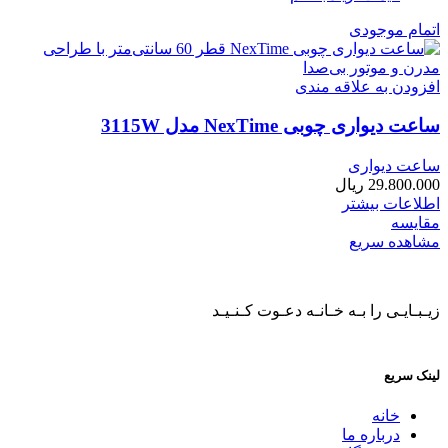
اتمام موجودی
افزودن به علاقه مندی
ساعت دیواری چوبی NexTime مدل 3115W
ساعت دیواری
29.800.000
ریال
اطلاعات بیشتر
مقایسه
مشاهده سریع
زیـبـایـی را بـه خـانـه دعـوت کـنـیـد
لینک سریع
خانه
درباره ما