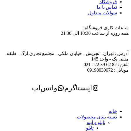
فروشگاه
تماس با ما
سوالات متداول
ساعات کاری فروشگاه :
همه روزه از ساعت 10:30 الی 21:30
آدرس : تهران - تجریش - خیابان ملکی - مجتمع تجاری ارگ - طبقه
منفی یک - واحد 145
تلفن : 82 62 39 22 - 021
موبایل : 09198030072
اینستاگرم
واتس‌اپ
خانه
دسته بندی محصولات
تابلو و آینه
تابلو