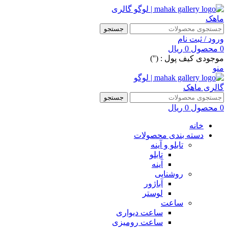
جستجو
ورود / ثبت نام
0
محصول
0
ریال
موجودی کیف پول : ('')
منو
جستجو
0
محصول
0
ریال
خانه
دسته بندی محصولات
تابلو و آینه
تابلو
آینه
روشنایی
آباژور
لوستر
ساعت
ساعت دیواری
ساعت رومیزی