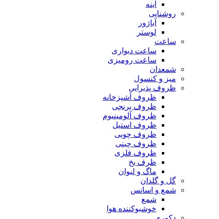
آینه
روشنایی
آباژور
لوستر
ساعت
ساعت دیواری
ساعت رومیزی
شمعدان
میز و کنسول
ظروف پذیرایی
ظروف آشپزخانه
ظروف برنجی
ظروف آلومینیوم
ظروف استیل
ظروف چوبی
ظروف چینی
ظروف فلزی
ظرف یخ
ماگ و لیوان
گل و گلدان
شمع و اسانس
شمع
خوشبوکننده هوا
دکوری