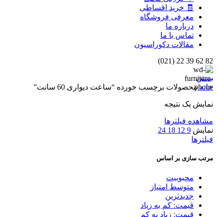
🧾 خرید اقساطی
معرفی فروشگاه
درباره ما
تماس با ما
مقالات دکوراسیون
82 62 39 22 (021)
بستن
خانه
محصولات برچسب خورده “ساعت دیواری 60 سانت”
نمایش یک نتیجه
مشاهده فیلترها
نمایش
9
12
18
24
فیلترها
مرتب سازی بر اساس
محبوبیت
متوسط امتیاز
جدیدترین
قیمت: کم به زیاد
قیمت: زیاد به کم