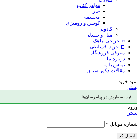
هولدر کتاب
جار
مجسمه
کوسن و رومیزی
کادویی
مبل و صندلی
✨ حراجی ماهک
🧾 خرید اقساطی
معرفی فروشگاه
درباره ما
تماس با ما
مقالات دکوراسیون
سبد خرید
بستن
ثبت سفارش در پیام‌رسان‌ها
ورود
بستن
شماره موبایل
*
ارسال کد