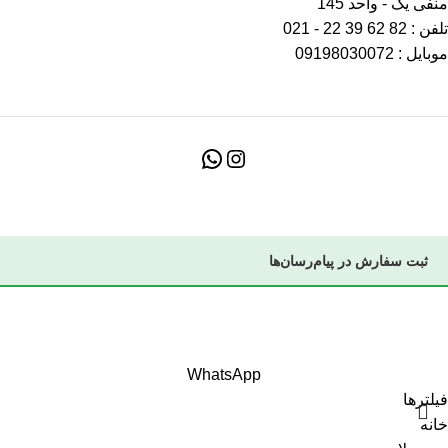
منفی یک - واحد 145
تلفن : 82 62 39 22 - 021
موبایل : 09198030072
ثبت سفارش در پیام‌رسان‌ها
بازدید کننده عزیز با توجه به اختلالات پیش آمده در اینترنت اگر در روال
ثبت سفارش دچار مشکل هستید با شماره ۰۹۱۹۸۰۳۰۰۷۲ تماس
بگیرید یا در پیام رسان بله یا ایتا پیام بفرستید
WhatsApp
فیلترها
خانه