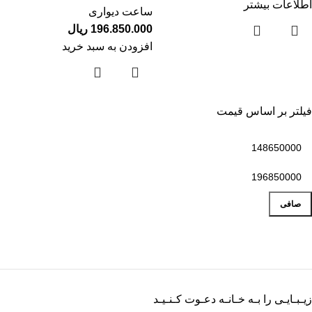
اطلاعات بیشتر
ساعت دیواری
196.850.000
ریال
افزودن به سبد خرید
فیلتر بر اساس قیمت
صافی
زیـبـایـی را بـه خـانـه دعـوت کـنـیـد