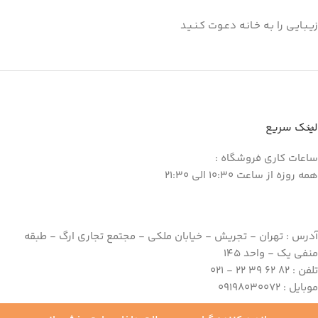
زیـبـایـی را بـه خـانـه دعـوت کـنـیـد
لینک سریع
ساعات کاری فروشگاه :
همه روزه از ساعت 10:30 الی 21:30
آدرس : تهران - تجریش - خیابان ملکی - مجتمع تجاری ارگ - طبقه
منفی یک - واحد 145
تلفن : 82 62 39 22 - 021
موبایل : 09198030072