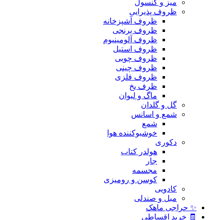
میز و کنسول
ظروف پذیرایی
ظروف آشپزخانه
ظروف برنجی
ظروف آلومینیوم
ظروف استیل
ظروف چوبی
ظروف چینی
ظروف فلزی
ظرف یخ
ماگ و لیوان
گل و گلدان
شمع و اسانس
شمع
خوشبوکننده هوا
دکوری
هولدر کتاب
جار
مجسمه
کوسن و رومیزی
کادویی
مبل و صندلی
✨ حراجی ماهک
🧾 خرید اقساطی