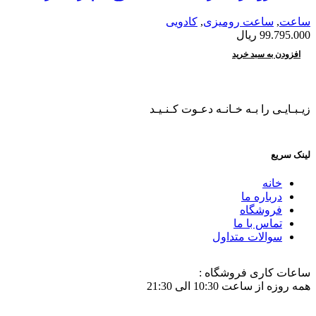
ساعت
,
ساعت رومیزی
,
کادویی
99.795.000
ریال
افزودن به سبد خرید
زیـبـایـی را بـه خـانـه دعـوت کـنـیـد
لینک سریع
خانه
درباره ما
فروشگاه
تماس با ما
سوالات متداول
ساعات کاری فروشگاه :
همه روزه از ساعت 10:30 الی 21:30