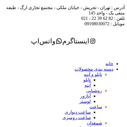
آدرس : تهران - تجریش - خیابان ملکی - مجتمع تجاری ارگ - طبقه
منفی یک - واحد 145
تلفن : 82 62 39 22 - 021
موبایل : 09198030072
اینستاگرم
واتس‌اپ
خانه
دسته بندی محصولات
تابلو و آینه
تابلو
آینه
روشنایی
آباژور
لوستر
ساعت
ساعت دیواری
ساعت رومیزی
شمعدان