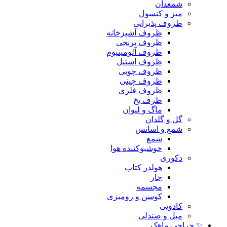
شمعدان
میز و کنسول
ظروف پذیرایی
ظروف آشپزخانه
ظروف برنجی
ظروف آلومینیوم
ظروف استیل
ظروف چوبی
ظروف چینی
ظروف فلزی
ظرف یخ
ماگ و لیوان
گل و گلدان
شمع و اسانس
شمع
خوشبوکننده هوا
دکوری
هولدر کتاب
جار
مجسمه
کوسن و رومیزی
کادویی
مبل و صندلی
✨ حراجی ماهک