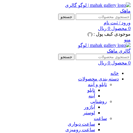
جستجو
ورود / ثبت نام
0
محصول
0
ریال
موجودی کیف پول : ('')
منو
جستجو
0
محصول
0
ریال
خانه
دسته بندی محصولات
تابلو و آینه
تابلو
آینه
روشنایی
آباژور
لوستر
ساعت
ساعت دیواری
ساعت رومیزی