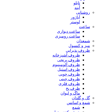
تابلو
آینه
روشنایی
آباژور
لوستر
ساعت
ساعت دیواری
ساعت رومیزی
شمعدان
میز و کنسول
ظروف پذیرایی
ظروف آشپزخانه
ظروف برنجی
ظروف آلومینیوم
ظروف استیل
ظروف چوبی
ظروف چینی
ظروف فلزی
ظرف یخ
ماگ و لیوان
گل و گلدان
شمع و اسانس
شمع