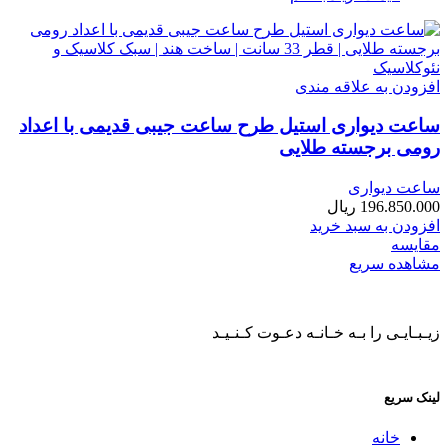
افزودن به علاقه مندی
ساعت دیواری استیل طرح ساعت جیبی قدیمی با اعداد
رومی برجسته طلایی
ساعت دیواری
196.850.000
ریال
افزودن به سبد خرید
مقایسه
مشاهده سریع
زیـبـایـی را بـه خـانـه دعـوت کـنـیـد
لینک سریع
خانه