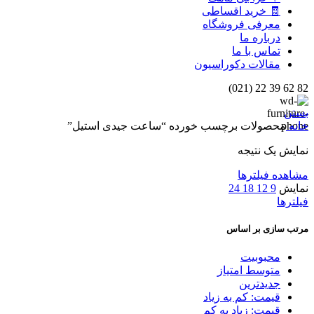
🧾 خرید اقساطی
معرفی فروشگاه
درباره ما
تماس با ما
مقالات دکوراسیون
82 62 39 22 (021)
بستن
خانه
محصولات برچسب خورده “ساعت جیدی استیل”
نمایش یک نتیجه
مشاهده فیلترها
نمایش
9
12
18
24
فیلترها
مرتب سازی بر اساس
محبوبیت
متوسط امتیاز
جدیدترین
قیمت: کم به زیاد
قیمت: زیاد به کم