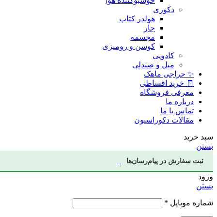
خوشبوکننده هوا
دکوری
هولدر کتاب
جار
مجسمه
کوسن و رومیزی
کادویی
مبل و صندلی
✨ حراجی ماهک
🧾 خرید اقساطی
معرفی فروشگاه
درباره ما
تماس با ما
مقالات دکوراسیون
سبد خرید
بستن
ثبت سفارش در پیام‌رسان‌ها
ورود
بستن
شماره موبایل
*