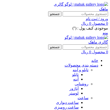
جستجو
ورود / ثبت نام
0
محصول
0
ریال
موجودی کیف پول : ('')
منو
جستجو
0
محصول
0
ریال
خانه
دسته بندی محصولات
تابلو و آینه
تابلو
آینه
روشنایی
آباژور
لوستر
ساعت
ساعت دیواری
ساعت رومیزی