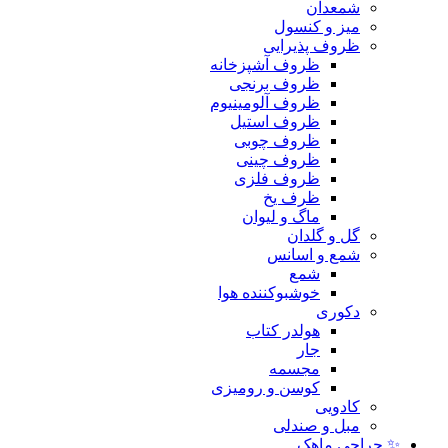
شمعدان
میز و کنسول
ظروف پذیرایی
ظروف آشپزخانه
ظروف برنجی
ظروف آلومینیوم
ظروف استیل
ظروف چوبی
ظروف چینی
ظروف فلزی
ظرف یخ
ماگ و لیوان
گل و گلدان
شمع و اسانس
شمع
خوشبوکننده هوا
دکوری
هولدر کتاب
جار
مجسمه
کوسن و رومیزی
کادویی
مبل و صندلی
✨ حراجی ماهک