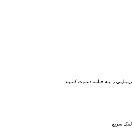
زیـبـایـی را بـه خـانـه دعـوت کـنـیـد
لینک سریع