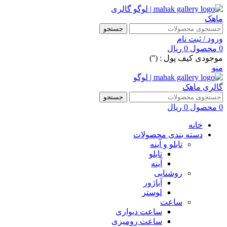
جستجو
ورود / ثبت نام
0
محصول
0
ریال
موجودی کیف پول : ('')
منو
جستجو
0
محصول
0
ریال
خانه
دسته بندی محصولات
تابلو و آینه
تابلو
آینه
روشنایی
آباژور
لوستر
ساعت
ساعت دیواری
ساعت رومیزی