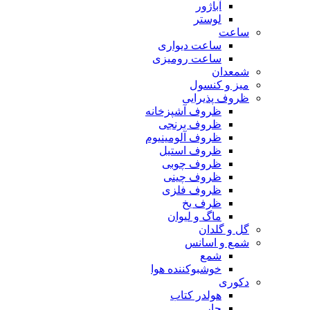
آباژور
لوستر
ساعت
ساعت دیواری
ساعت رومیزی
شمعدان
میز و کنسول
ظروف پذیرایی
ظروف آشپزخانه
ظروف برنجی
ظروف آلومینیوم
ظروف استیل
ظروف چوبی
ظروف چینی
ظروف فلزی
ظرف یخ
ماگ و لیوان
گل و گلدان
شمع و اسانس
شمع
خوشبوکننده هوا
دکوری
هولدر کتاب
جار