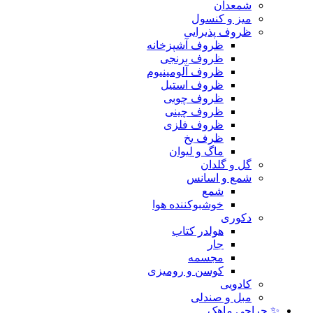
شمعدان
میز و کنسول
ظروف پذیرایی
ظروف آشپزخانه
ظروف برنجی
ظروف آلومینیوم
ظروف استیل
ظروف چوبی
ظروف چینی
ظروف فلزی
ظرف یخ
ماگ و لیوان
گل و گلدان
شمع و اسانس
شمع
خوشبوکننده هوا
دکوری
هولدر کتاب
جار
مجسمه
کوسن و رومیزی
کادویی
مبل و صندلی
✨ حراجی ماهک