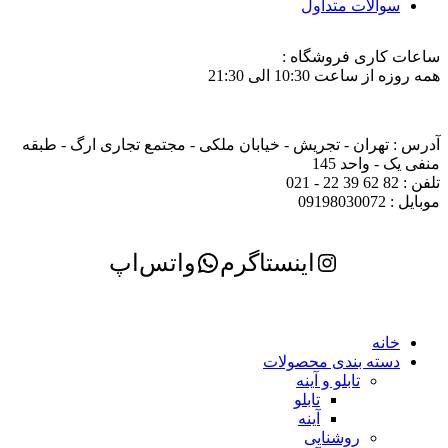
سوالات متداول
ساعات کاری فروشگاه :
همه روزه از ساعت 10:30 الی 21:30
آدرس : تهران - تجریش - خیابان ملکی - مجتمع تجاری ارگ - طبقه
منفی یک - واحد 145
تلفن : 82 62 39 22 - 021
موبایل : 09198030072
اینستاگرم
واتس‌اپ
خانه
دسته بندی محصولات
تابلو و آینه
تابلو
آینه
روشنایی