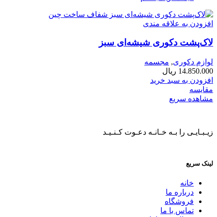
افزودن به علاقه مندی
لاک‌پشت دکوری شیشه‌ای سبز
لوازم دکوری
,
مجسمه
14.850.000
ریال
افزودن به سبد خرید
مقایسه
مشاهده سریع
زیـبـایـی را بـه خـانـه دعـوت کـنـیـد
لینک سریع
خانه
درباره ما
فروشگاه
تماس با ما