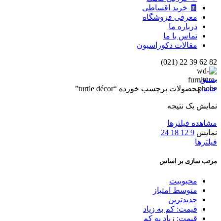
🧾 خرید اقساطی
معرفی فروشگاه
درباره ما
تماس با ما
مقالات دکوراسیون
82 62 39 22 (021)
بستن
خانه
محصولات برچسب خورده “turtle décor”
نمایش یک نتیجه
مشاهده فیلترها
نمایش
9
12
18
24
فیلترها
مرتب سازی بر اساس
محبوبیت
متوسط امتیاز
جدیدترین
قیمت: کم به زیاد
قیمت: زیاد به کم