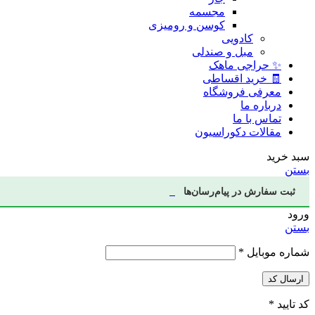
مجسمه
کوسن و رومیزی
کادویی
مبل و صندلی
✨ حراجی ماهک
🧾 خرید اقساطی
معرفی فروشگاه
درباره ما
تماس با ما
مقالات دکوراسیون
سبد خرید
بستن
ثبت سفارش در پیام‌رسان‌ها
ورود
بستن
شماره موبایل
*
ارسال کد
کد تایید
*