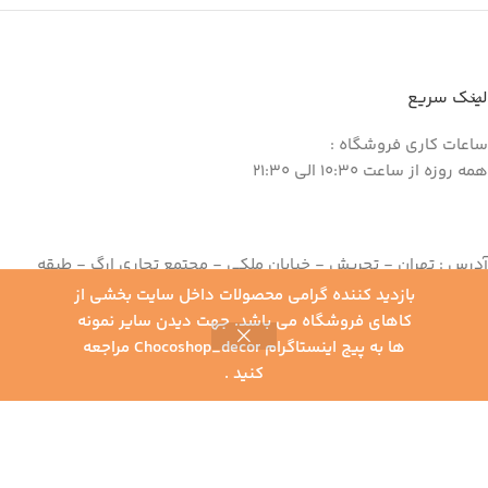
لینک سریع
ساعات کاری فروشگاه :
همه روزه از ساعت 10:30 الی 21:30
آدرس : تهران - تجریش - خیابان ملکی - مجتمع تجاری ارگ - طبقه
منفی یک - واحد 145
بازدید کننده گرامی محصولات داخل سایت بخشی از
تلفن : 82 62 39 22 - 021
کاهای فروشگاه می باشد. جهت دیدن سایر نمونه
موبایل : 09198030072
ها به پیج اینستاگرام Chocoshop_decor مراجعه
0
کنید .
یلترها
خانه
محصولات
سبد خرید
حساب کاربری من