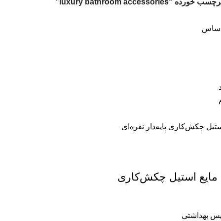
“luxury bathroom accessories”
اساس
مایع استیل چکش‌کاری
س بهداشتی