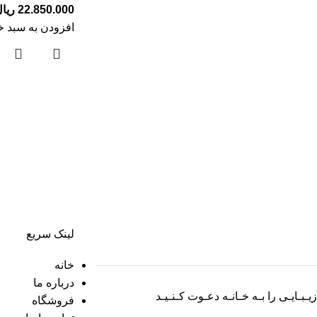
22.850.000
ریا
افزودن به سبد خ
لینک سریع
خانه
درباره ما
زیـبـایـی را بـه خـانـه دعـوت کـنـیـد
فروشگاه