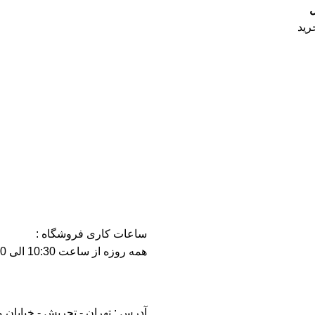
ل
رید
ساعات کاری فروشگاه :
همه روزه از ساعت 10:30 الی 21:30
آدرس : تهران - تجریش - خیابان 