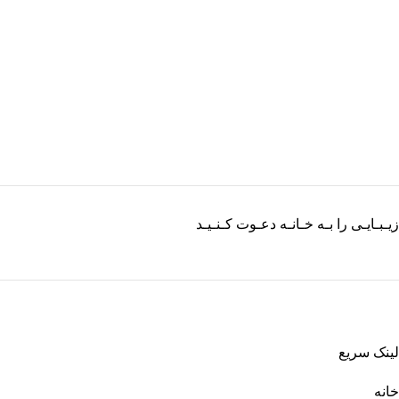
زیـبـایـی را بـه خـانـه دعـوت کـنـیـد
لینک سریع
خانه