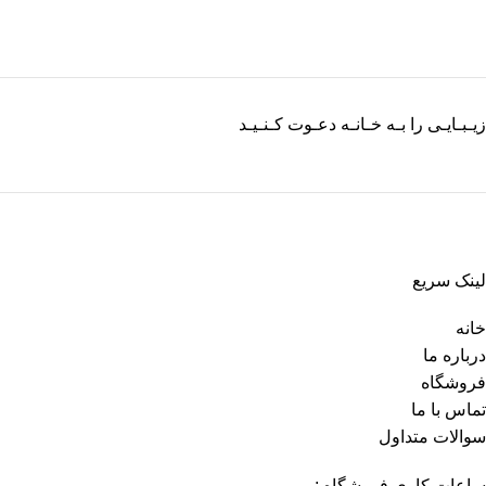
زیـبـایـی را بـه خـانـه دعـوت کـنـیـد
لینک سریع
خانه
درباره ما
فروشگاه
تماس با ما
سوالات متداول
ساعات کاری فروشگاه :