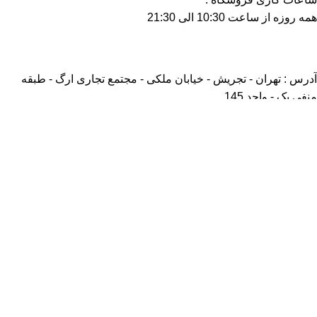
همه روزه از ساعت 10:30 الی 21:30
آدرس : تهران - تجریش - خیابان ملکی - مجتمع تجاری ارگ - طبقه
منفی یک - واحد 145
تلفن : 82 62 39 22 - 021
موبایل : 09198030072
ثبت سفارش در پیام‌رسان‌ها
بازدید کننده عزیز با توجه به اختلالات پیش آمده در اینترنت اگر در روال