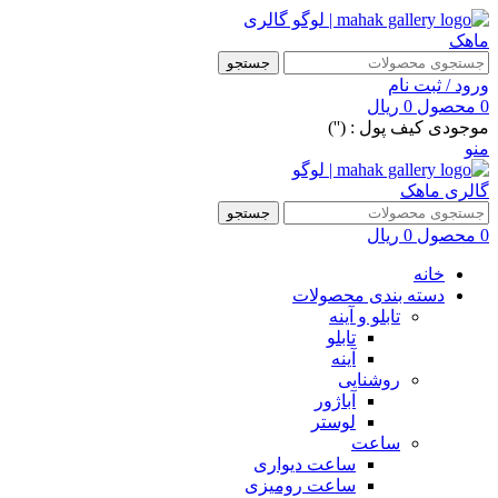
جستجو
ورود / ثبت نام
0
محصول
0
ریال
موجودی کیف پول : ('')
منو
جستجو
0
محصول
0
ریال
خانه
دسته بندی محصولات
تابلو و آینه
تابلو
آینه
روشنایی
آباژور
لوستر
ساعت
ساعت دیواری
ساعت رومیزی