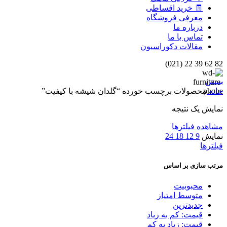
🧾 خرید اقساطی
معرفی فروشگاه
درباره ما
تماس با ما
مقالات دکوراسیون
82 62 39 22 (021)
بستن
خانه
محصولات برچسب خورده “گلدان شیشه با کیفیت”
نمایش یک نتیجه
مشاهده فیلترها
نمایش
9
12
18
24
فیلترها
مرتب سازی بر اساس
محبوبیت
متوسط امتیاز
جدیدترین
قیمت: کم به زیاد
قیمت: زیاد به کم