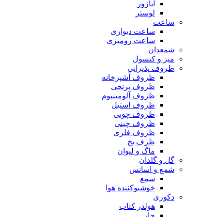
آباژور
لوستر
ساعت
ساعت دیواری
ساعت رومیزی
شمعدان
میز و کنسول
ظروف پذیرایی
ظروف آشپزخانه
ظروف برنجی
ظروف آلومینیوم
ظروف استیل
ظروف چوبی
ظروف چینی
ظروف فلزی
ظرف یخ
ماگ و لیوان
گل و گلدان
شمع و اسانس
شمع
خوشبوکننده هوا
دکوری
هولدر کتاب
جار