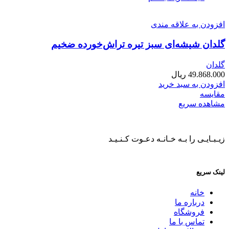
افزودن به علاقه مندی
گلدان شیشه‌ای سبز تیره تراش‌خورده ضخیم
گلدان
49.868.000
ریال
افزودن به سبد خرید
مقایسه
مشاهده سریع
زیـبـایـی را بـه خـانـه دعـوت کـنـیـد
لینک سریع
خانه
درباره ما
فروشگاه
تماس با ما