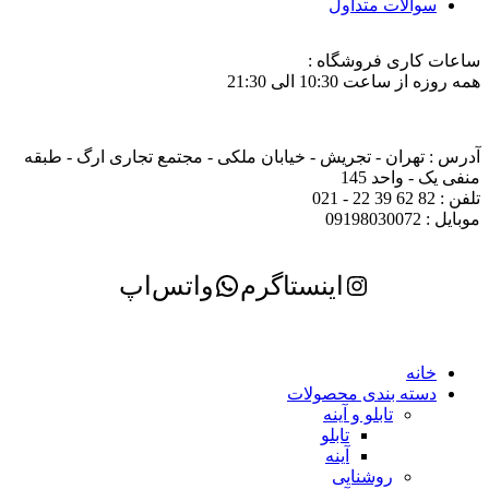
سوالات متداول
ساعات کاری فروشگاه :
همه روزه از ساعت 10:30 الی 21:30
آدرس : تهران - تجریش - خیابان ملکی - مجتمع تجاری ارگ - طبقه
منفی یک - واحد 145
تلفن : 82 62 39 22 - 021
موبایل : 09198030072
اینستاگرم
واتس‌اپ
خانه
دسته بندی محصولات
تابلو و آینه
تابلو
آینه
روشنایی