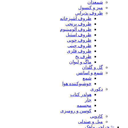
شمعدان
میز و کنسول
ظروف پذیرایی
ظروف آشپزخانه
ظروف برنجی
ظروف آلومینیوم
ظروف استیل
ظروف چوبی
ظروف چینی
ظروف فلزی
ظرف یخ
ماگ و لیوان
گل و گلدان
شمع و اسانس
شمع
خوشبوکننده هوا
دکوری
هولدر کتاب
جار
مجسمه
کوسن و رومیزی
کادویی
مبل و صندلی
✨ حراجی ماهک