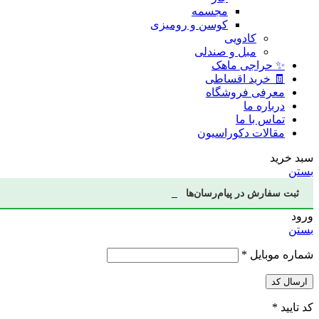
مجسمه
کوسن و رومیزی
کادویی
مبل و صندلی
✨ حراجی ماهک
🧾 خرید اقساطی
معرفی فروشگاه
درباره ما
تماس با ما
مقالات دکوراسیون
سبد خرید
بستن
ثبت سفارش در پیام‌رسان‌ها
ورود
بستن
شماره موبایل
*
ارسال کد
کد تایید
*