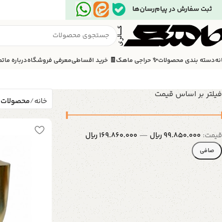
ثبت سفارش در پیام‌رسان‌ها
نه
دسته بندی محصولات
✨ حراجی ماهک
🧾 خرید اقساطی
معرفی فروشگاه
درباره ما
تم
فیلتر بر اساس قیمت
خانه
محصولات 
قيمت:
99.850.000 ریال
—
169.860.000 ریال
صافی