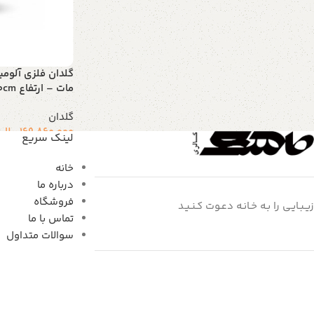
گلدان فلزی آلومی
مات – ارتفاع 40cm
گلدان
169.860.000
ریال
لینک سریع
افزودن به سبد خر
خانه
درباره ما
فروشگاه
زیـبـایـی را بـه خـانـه دعـوت کـنـیـد
تماس با ما
سوالات متداول