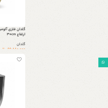
گلدان فلزی آلوم
ارتفاع 30cm
گلدان
99.880.000
ریال
افزودن به سبد خر
WhatsApp