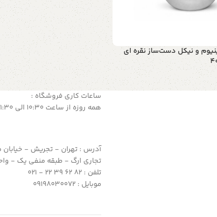
نیوم و نیکل دست‌ساز نقره ای
ساعات کاری فروشگاه :
ید
همه روزه از ساعت 10:30 الی 21:30
آدرس : تهران - تجریش - خیابان 
تجاری ارگ - طبقه منفی یک - واحد 5
تلفن : 82 62 39 22 - 021
موبایل : 09198030072