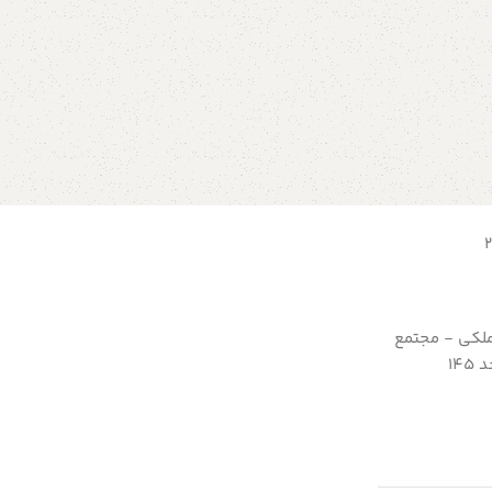
ملکی - مجتمع
14