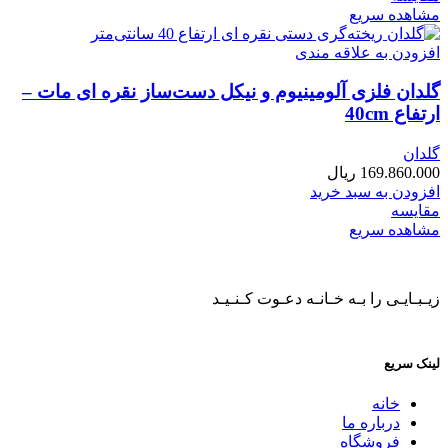
مشاهده سریع
افزودن به علاقه مندی
گلدان فلزی آلومینیوم و نیکل دست‌ساز نقره ای مات –
ارتفاع 40cm
گلدان
169.860.000
ریال
افزودن به سبد خرید
مقایسه
مشاهده سریع
زیـبـایـی را بـه خـانـه دعـوت کـنـیـد
لینک سریع
خانه
درباره ما
فروشگاه