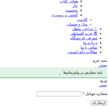
هولدر کتاب
جار
مجسمه
کوسن و رومیزی
کادویی
مبل و صندلی
✨ حراجی ماهک
🧾 خرید اقساطی
معرفی فروشگاه
درباره ما
تماس با ما
مقالات دکوراسیون
سبد خرید
بستن
ثبت سفارش در پیام‌رسان‌ها
ورود
بستن
شماره موبایل
*
ارسال کد