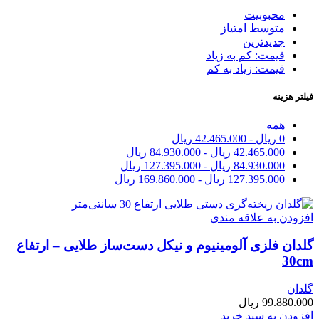
محبوبیت
متوسط امتیاز
جدیدترین
قیمت: کم به زیاد
قیمت: زیاد به کم
فیلتر هزینه
همه
0
ریال
-
42.465.000
ریال
42.465.000
ریال
-
84.930.000
ریال
84.930.000
ریال
-
127.395.000
ریال
127.395.000
ریال
-
169.860.000
ریال
افزودن به علاقه مندی
گلدان فلزی آلومینیوم و نیکل دست‌ساز طلایی – ارتفاع
30cm
گلدان
99.880.000
ریال
افزودن به سبد خرید