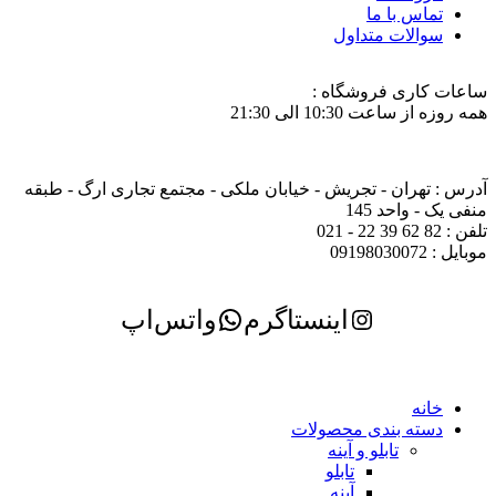
تماس با ما
سوالات متداول
ساعات کاری فروشگاه :
همه روزه از ساعت 10:30 الی 21:30
آدرس : تهران - تجریش - خیابان ملکی - مجتمع تجاری ارگ - طبقه
منفی یک - واحد 145
تلفن : 82 62 39 22 - 021
موبایل : 09198030072
اینستاگرم
واتس‌اپ
خانه
دسته بندی محصولات
تابلو و آینه
تابلو
آینه