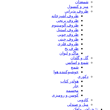
شمعدان
میز و کنسول
ظروف پذیرایی
ظروف آشپزخانه
ظروف برنجی
ظروف آلومینیوم
ظروف استیل
ظروف چوبی
ظروف چینی
ظروف فلزی
ظرف یخ
ماگ و لیوان
گل و گلدان
شمع و اسانس
شمع
خوشبوکننده هوا
دکوری
هولدر کتاب
جار
مجسمه
کوسن و رومیزی
کادویی
مبل و صندلی
✨ حراجی ماهک