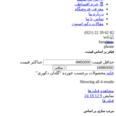
🧾 خرید اقساطی
معرفی فروشگاه
درباره ما
تماس با ما
مقالات دکوراسیون
82 62 39 22 (021)
بستن
فیلتر بر اساس قیمت
حداقل قیمت
حداكثر قيمت
صافی
خانه
محصولات برچسب خورده “گلدان دکوری”
Showing all 4 results
مشاهده فیلترها
نمایش
9
12
18
24
فیلترها
مرتب سازی بر اساس