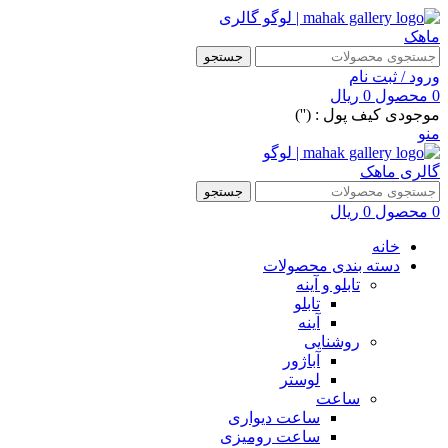
جستجو
ورود / ثبت نام
0
محصول
0
ریال
موجودی کیف پول : ('')
منو
جستجو
0
محصول
0
ریال
خانه
دسته بندی محصولات
تابلو و آینه
تابلو
آینه
روشنایی
آباژور
لوستر
ساعت
ساعت دیواری
ساعت رومیزی