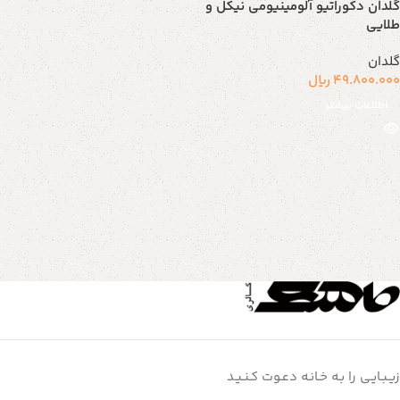
گلدان دکوراتیو آلومینیومی نیکل و
طلایی
گلدان
49.800.000
ریال
اطلاعات بیشتر
زیـبـایـی را بـه خـانـه دعـوت کـنـیـد