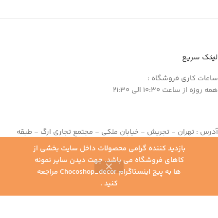
لینک سریع
ساعات کاری فروشگاه :
همه روزه از ساعت 10:30 الی 21:30
آدرس : تهران - تجریش - خیابان ملکی - مجتمع تجاری ارگ - طبقه
منفی یک - واحد 145
بازدید کننده گرامی محصولات داخل سایت بخشی از
تلفن : 82 62 39 22 - 021
کاهای فروشگاه می باشد. جهت دیدن سایر نمونه
موبایل : 09198030072
ها به پیج اینستاگرام Chocoshop_decor مراجعه
0
کنید .
یلترها
خانه
محصولات
سبد خرید
حساب کاربری من