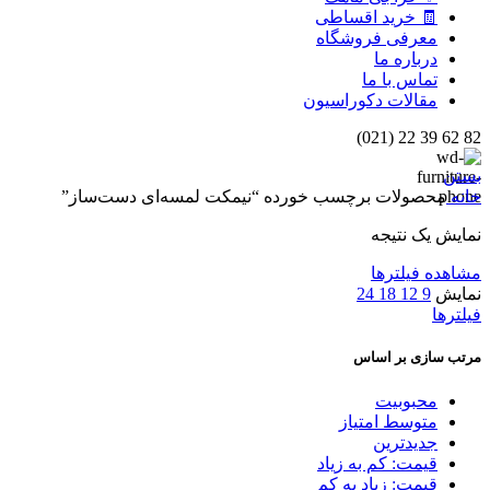
🧾 خرید اقساطی
معرفی فروشگاه
درباره ما
تماس با ما
مقالات دکوراسیون
82 62 39 22 (021)
بستن
خانه
محصولات برچسب خورده “نیمکت لمسه‌ای دست‌ساز”
نمایش یک نتیجه
مشاهده فیلترها
نمایش
9
12
18
24
فیلترها
مرتب سازی بر اساس
محبوبیت
متوسط امتیاز
جدیدترین
قیمت: کم به زیاد
قیمت: زیاد به کم