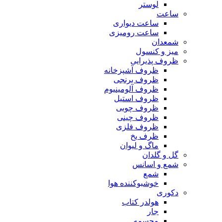
لوستر
ساعت
ساعت دیواری
ساعت رومیزی
شمعدان
میز و کنسول
ظروف پذیرایی
ظروف آشپزخانه
ظروف برنجی
ظروف آلومینیوم
ظروف استیل
ظروف چوبی
ظروف چینی
ظروف فلزی
ظرف یخ
ماگ و لیوان
گل و گلدان
شمع و اسانس
شمع
خوشبوکننده هوا
دکوری
هولدر کتاب
جار
مجسمه