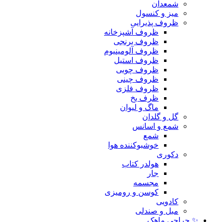
شمعدان
میز و کنسول
ظروف پذیرایی
ظروف آشپزخانه
ظروف برنجی
ظروف آلومینیوم
ظروف استیل
ظروف چوبی
ظروف چینی
ظروف فلزی
ظرف یخ
ماگ و لیوان
گل و گلدان
شمع و اسانس
شمع
خوشبوکننده هوا
دکوری
هولدر کتاب
جار
مجسمه
کوسن و رومیزی
کادویی
مبل و صندلی
✨ حراجی ماهک