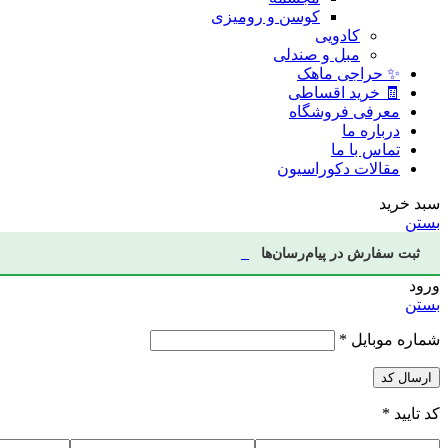
کوسن و رومیزی
کادویی
مبل و صندلی
✨ حراجی ماهک
🧾 خرید اقساطی
معرفی فروشگاه
درباره ما
تماس با ما
مقالات دکوراسیون
سبد خرید
بستن
ثبت سفارش در پیام‌رسان‌ها
ورود
بستن
شماره موبایل
*
ارسال کد
کد تایید
*