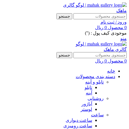
جستجو
ورود / ثبت نام
0
محصول
0
ریال
موجودی کیف پول : ('')
منو
جستجو
0
محصول
0
ریال
خانه
دسته بندی محصولات
تابلو و آینه
تابلو
آینه
روشنایی
آباژور
لوستر
ساعت
ساعت دیواری
ساعت رومیزی