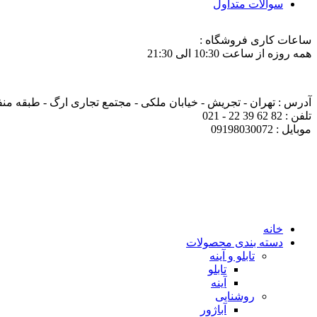
سوالات متداول
ساعات کاری فروشگاه :
همه روزه از ساعت 10:30 الی 21:30
آدرس : تهران - تجریش - خیابان ملکی - مجتمع تجاری ارگ - طبقه منفی ی
تلفن : 82 62 39 22 - 021
موبایل : 09198030072
خانه
دسته بندی محصولات
تابلو و آینه
تابلو
آینه
روشنایی
آباژور