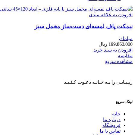
افزودن به علاقه مندی
نیمکت پاف لمسه‌ای دست‌ساز مخمل سبز
مبلمان
199.860.000
ریال
افزودن به سبد خرید
مقایسه
مشاهده سریع
زیـبـایـی را بـه خـانـه دعـوت کـنـیـد
لینک سریع
خانه
درباره ما
فروشگاه
تماس با ما