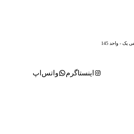
ک - واحد 145
اینستاگرم
واتس‌اپ