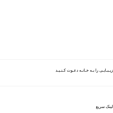
زیـبـایـی را بـه خـانـه دعـوت کـنـیـد
لینک سریع