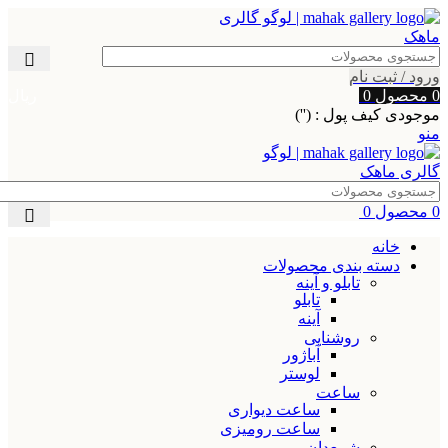
ورود / ثبت نام
0
محصول
0
ریال
موجودی کیف پول : ('')
منو
0
محصول
0
ریال
خانه
دسته بندی محصولات
تابلو و آینه
تابلو
آینه
روشنایی
آباژور
لوستر
ساعت
ساعت دیواری
ساعت رومیزی
شمعدان