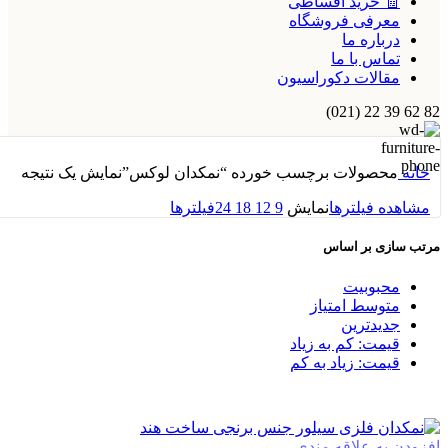
🧾 خرید اقساطی
معرفی فروشگاه
درباره ما
تماس با ما
مقالات دکوراسیون
82 62 39 22 (021)
خانه
محصولات برچسب خورده “نمکدان لوکس”
نمایش یک نتیجه
مشاهده فیلترها
نمایش
9
12
18
24
فیلترها
مرتب سازی بر اساس
محبوبیت
متوسط امتیاز
جدیدترین
قیمت: کم به زیاد
قیمت: زیاد به کم
افزودن به علاقه مندی