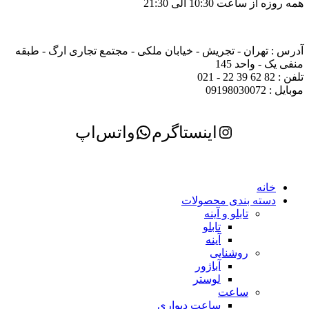
همه روزه از ساعت 10:30 الی 21:30
آدرس : تهران - تجریش - خیابان ملکی - مجتمع تجاری ارگ - طبقه
منفی یک - واحد 145
تلفن : 82 62 39 22 - 021
موبایل : 09198030072
اینستاگرم
واتس‌اپ
خانه
دسته بندی محصولات
تابلو و آینه
تابلو
آینه
روشنایی
آباژور
لوستر
ساعت
ساعت دیواری