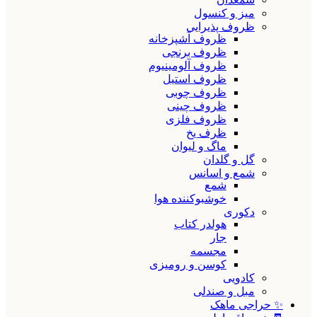
میز و کنسول
ظروف پذیرایی
ظروف آشپزخانه
ظروف برنجی
ظروف آلومینیوم
ظروف استیل
ظروف چوبی
ظروف چینی
ظروف فلزی
ظرف یخ
ماگ و لیوان
گل و گلدان
شمع و اسانس
شمع
خوشبوکننده هوا
دکوری
هولدر کتاب
جار
مجسمه
کوسن و رومیزی
کادویی
مبل و صندلی
✨ حراجی ماهک