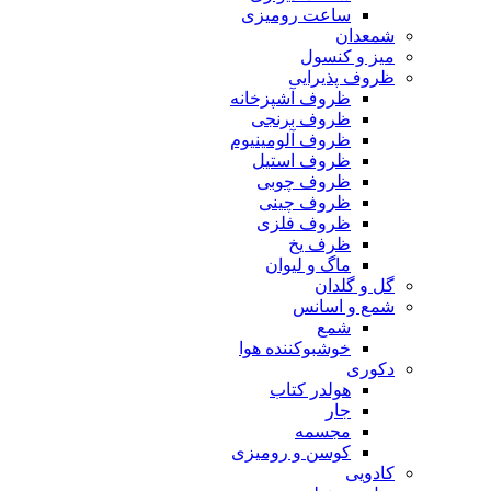
ساعت رومیزی
شمعدان
میز و کنسول
ظروف پذیرایی
ظروف آشپزخانه
ظروف برنجی
ظروف آلومینیوم
ظروف استیل
ظروف چوبی
ظروف چینی
ظروف فلزی
ظرف یخ
ماگ و لیوان
گل و گلدان
شمع و اسانس
شمع
خوشبوکننده هوا
دکوری
هولدر کتاب
جار
مجسمه
کوسن و رومیزی
کادویی