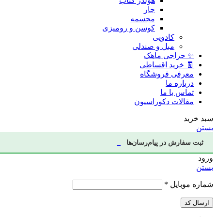
هولدر کتاب
جار
مجسمه
کوسن و رومیزی
کادویی
مبل و صندلی
✨ حراجی ماهک
🧾 خرید اقساطی
معرفی فروشگاه
درباره ما
تماس با ما
مقالات دکوراسیون
سبد خرید
بستن
ثبت سفارش در پیام‌رسان‌ها
ورود
بستن
شماره موبایل
*
ارسال کد