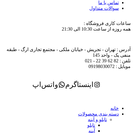
تماس با ما
سوالات متداول
ساعات کاری فروشگاه :
همه روزه از ساعت 10:30 الی 21:30
آدرس : تهران - تجریش - خیابان ملکی - مجتمع تجاری ارگ - طبقه
منفی یک - واحد 145
تلفن : 82 62 39 22 - 021
موبایل : 09198030072
اینستاگرم
واتس‌اپ
خانه
دسته بندی محصولات
تابلو و آینه
تابلو
آینه