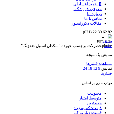
🧾 خرید اقساطی
معرفی فروشگاه
درباره ما
تماس با ما
مقالات دکوراسیون
82 62 39 22 (021)
بستن
خانه
محصولات برچسب خورده “نمکدان استیل ضدزنگ”
نمایش یک نتیجه
مشاهده فیلترها
نمایش
9
12
18
24
فیلترها
مرتب سازی بر اساس
محبوبیت
متوسط امتیاز
جدیدترین
قیمت: کم به زیاد
قیمت: زیاد به کم