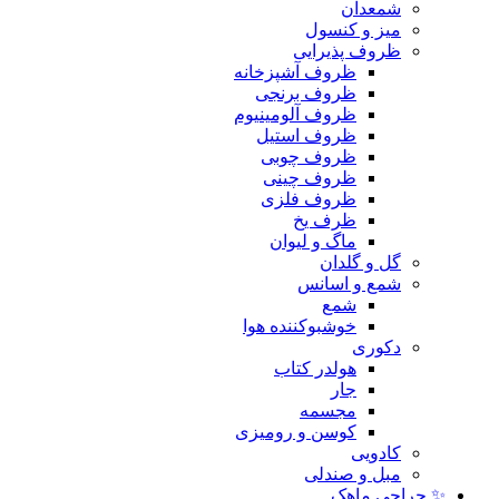
شمعدان
میز و کنسول
ظروف پذیرایی
ظروف آشپزخانه
ظروف برنجی
ظروف آلومینیوم
ظروف استیل
ظروف چوبی
ظروف چینی
ظروف فلزی
ظرف یخ
ماگ و لیوان
گل و گلدان
شمع و اسانس
شمع
خوشبوکننده هوا
دکوری
هولدر کتاب
جار
مجسمه
کوسن و رومیزی
کادویی
مبل و صندلی
✨ حراجی ماهک