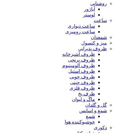
روشنایی
آباژور
لوستر
ساعت
ساعت دیواری
ساعت رومیزی
شمعدان
میز و کنسول
ظروف پذیرایی
ظروف آشپزخانه
ظروف برنجی
ظروف آلومینیوم
ظروف استیل
ظروف چوبی
ظروف چینی
ظروف فلزی
ظرف یخ
ماگ و لیوان
گل و گلدان
شمع و اسانس
شمع
خوشبوکننده هوا
دکوری