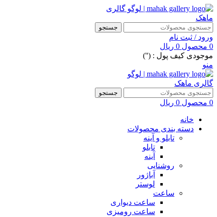
جستجو
ورود / ثبت نام
0
محصول
0
ریال
موجودی کیف پول : ('')
منو
جستجو
0
محصول
0
ریال
خانه
دسته بندی محصولات
تابلو و آینه
تابلو
آینه
روشنایی
آباژور
لوستر
ساعت
ساعت دیواری
ساعت رومیزی