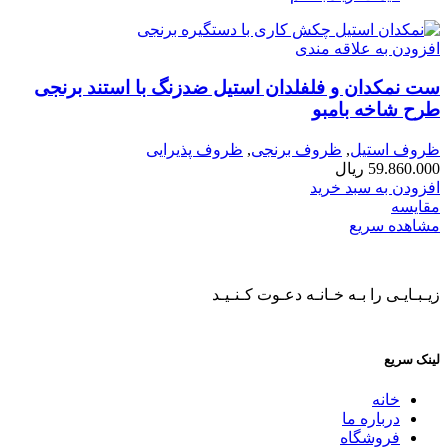
افزودن به علاقه مندی
ست نمکدان و فلفلدان استیل ضدزنگ با استند برنجی
طرح شاخه بامبو
ظروف استیل
,
ظروف برنجی
,
ظروف پذیرایی
59.860.000
ریال
افزودن به سبد خرید
مقایسه
مشاهده سریع
زیـبـایـی را بـه خـانـه دعـوت کـنـیـد
لینک سریع
خانه
درباره ما
فروشگاه