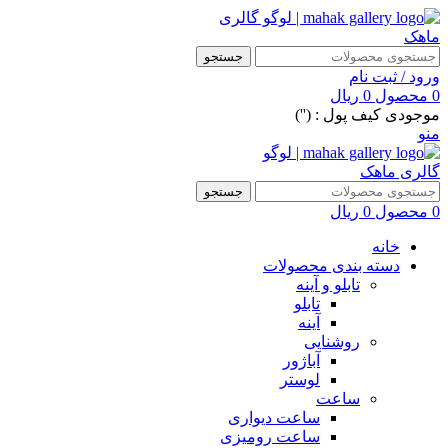
جستجو
ورود / ثبت نام
0
محصول
0
ریال
موجودی کیف پول : ('')
منو
جستجو
0
محصول
0
ریال
خانه
دسته بندی محصولات
تابلو و آینه
تابلو
آینه
روشنایی
آباژور
لوستر
ساعت
ساعت دیواری
ساعت رومیزی