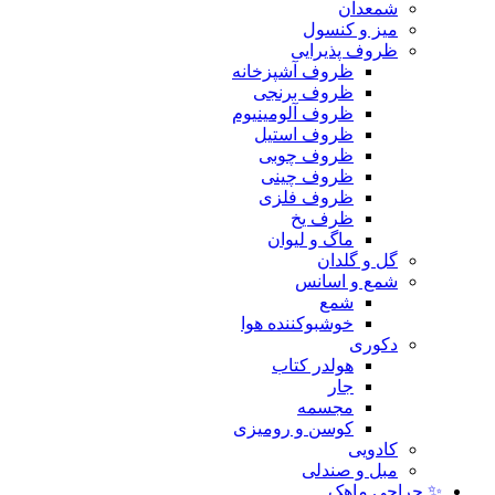
شمعدان
میز و کنسول
ظروف پذیرایی
ظروف آشپزخانه
ظروف برنجی
ظروف آلومینیوم
ظروف استیل
ظروف چوبی
ظروف چینی
ظروف فلزی
ظرف یخ
ماگ و لیوان
گل و گلدان
شمع و اسانس
شمع
خوشبوکننده هوا
دکوری
هولدر کتاب
جار
مجسمه
کوسن و رومیزی
کادویی
مبل و صندلی
✨ حراجی ماهک