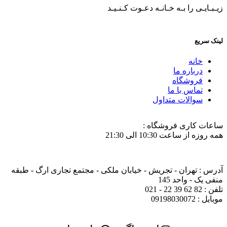
زیـبـایـی را بـه خـانـه دعـوت کـنـیـد
لینک سریع
خانه
درباره ما
فروشگاه
تماس با ما
سوالات متداول
ساعات کاری فروشگاه :
همه روزه از ساعت 10:30 الی 21:30
آدرس : تهران - تجریش - خیابان ملکی - مجتمع تجاری ارگ - طبقه
منفی یک - واحد 145
تلفن : 82 62 39 22 - 021
موبایل : 09198030072