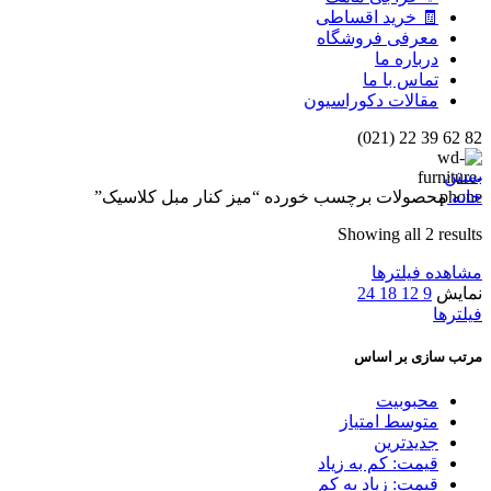
🧾 خرید اقساطی
معرفی فروشگاه
درباره ما
تماس با ما
مقالات دکوراسیون
82 62 39 22 (021)
بستن
خانه
محصولات برچسب خورده “میز کنار مبل کلاسیک”
Showing all 2 results
مشاهده فیلترها
نمایش
9
12
18
24
فیلترها
مرتب سازی بر اساس
محبوبیت
متوسط امتیاز
جدیدترین
قیمت: کم به زیاد
قیمت: زیاد به کم