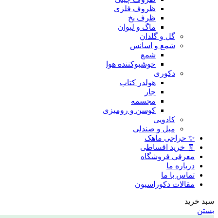
ظروف فلزی
ظرف یخ
ماگ و لیوان
گل و گلدان
شمع و اسانس
شمع
خوشبوکننده هوا
دکوری
هولدر کتاب
جار
مجسمه
کوسن و رومیزی
کادویی
مبل و صندلی
✨ حراجی ماهک
🧾 خرید اقساطی
معرفی فروشگاه
درباره ما
تماس با ما
مقالات دکوراسیون
سبد خرید
بستن