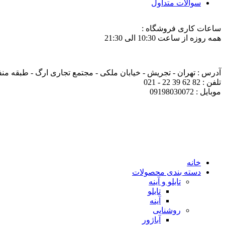
سوالات متداول
ساعات کاری فروشگاه :
همه روزه از ساعت 10:30 الی 21:30
آدرس : تهران - تجریش - خیابان ملکی - مجتمع تجاری ارگ - طبقه منفی ی
تلفن : 82 62 39 22 - 021
موبایل : 09198030072
خانه
دسته بندی محصولات
تابلو و آینه
تابلو
آینه
روشنایی
آباژور