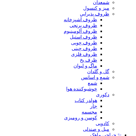
شمعدان
میز و کنسول
ظروف پذیرایی
ظروف آشپزخانه
ظروف برنجی
ظروف آلومینیوم
ظروف استیل
ظروف چوبی
ظروف چینی
ظروف فلزی
ظرف یخ
ماگ و لیوان
گل و گلدان
شمع و اسانس
شمع
خوشبوکننده هوا
دکوری
هولدر کتاب
جار
مجسمه
کوسن و رومیزی
کادویی
مبل و صندلی
✨ حراجی ماهک