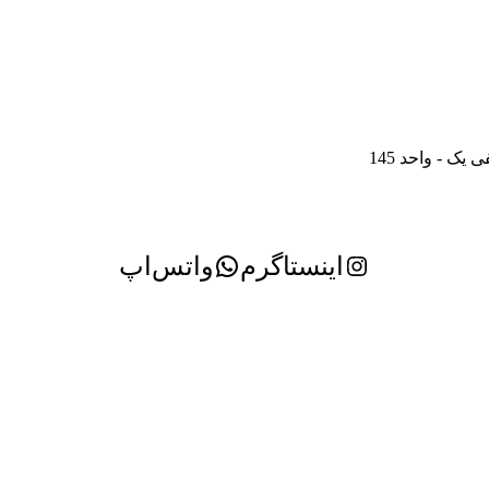
ک - واحد 145
اینستاگرم
واتس‌اپ