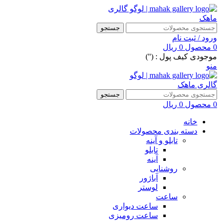
جستجو
ورود / ثبت نام
0
محصول
0
ریال
موجودی کیف پول : ('')
منو
جستجو
0
محصول
0
ریال
خانه
دسته بندی محصولات
تابلو و آینه
تابلو
آینه
روشنایی
آباژور
لوستر
ساعت
ساعت دیواری
ساعت رومیزی