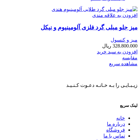
افزودن به علاقه مندی
میز جلو مبلی گرد فلزی آلومینیوم و نیکل
میز و کنسول
328.800.000
ریال
افزودن به سبد خرید
مقایسه
مشاهده سریع
زیـبـایـی را بـه خـانـه دعـوت کـنـیـد
لینک سریع
خانه
درباره ما
فروشگاه
تماس با ما