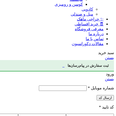
کوسن و رومیزی
کادویی
مبل و صندلی
✨ حراجی ماهک
🧾 خرید اقساطی
معرفی فروشگاه
درباره ما
تماس با ما
مقالات دکوراسیون
سبد خرید
بستن
ثبت سفارش در پیام‌رسان‌ها
ورود
بستن
شماره موبایل
*
ارسال کد
کد تایید
*