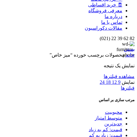
🧾 خرید اقساطی
معرفی فروشگاه
درباره ما
تماس با ما
مقالات دکوراسیون
82 62 39 22 (021)
بستن
خانه
محصولات برچسب خورده “میز خاص”
نمایش یک نتیجه
مشاهده فیلترها
نمایش
9
12
18
24
فیلترها
مرتب سازی بر اساس
محبوبیت
متوسط امتیاز
جدیدترین
قیمت: کم به زیاد
قیمت: زیاد به کم