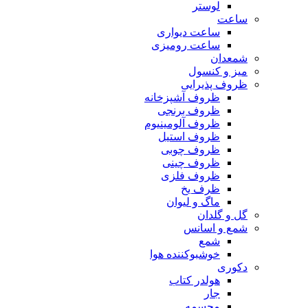
لوستر
ساعت
ساعت دیواری
ساعت رومیزی
شمعدان
میز و کنسول
ظروف پذیرایی
ظروف آشپزخانه
ظروف برنجی
ظروف آلومینیوم
ظروف استیل
ظروف چوبی
ظروف چینی
ظروف فلزی
ظرف یخ
ماگ و لیوان
گل و گلدان
شمع و اسانس
شمع
خوشبوکننده هوا
دکوری
هولدر کتاب
جار
مجسمه