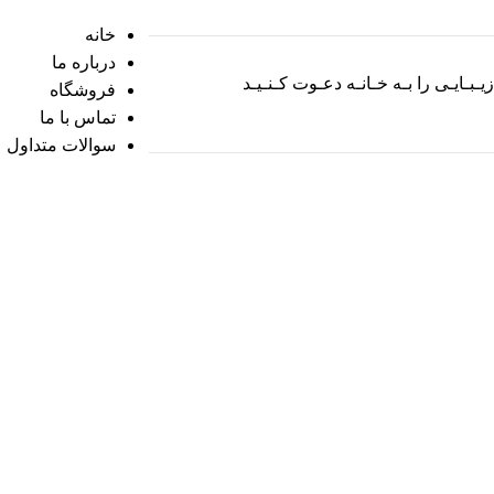
خانه
درباره ما
زیـبـایـی را بـه خـانـه دعـوت کـنـیـد
فروشگاه
تماس با ما
سوالات متداول
ثبت سفارش در پیام‌رسان‌ها
بازدید کننده عزیز با توجه به اختلالات پیش آمده در اینترنت اگر در روال ثبت سفارش دچار مشکل هستید با شماره 