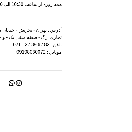
همه روزه از ساعت 10:30 الی 21:30
آدرس : تهران - تجریش - خیابان 
تجاری ارگ - طبقه منفی یک - واحد 5
تلفن : 82 62 39 22 - 021
موبایل : 09198030072
۰۹۱۹۸۰۳۰۰۷۲ تماس بگیرید یا در پیام رسان بله یا ایتا پیام بفرستید
WhatsApp
خانه