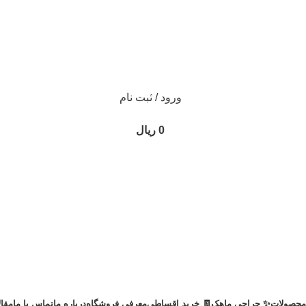
ورود / ثبت نام
0
ریال
محصولات
✨ حراجی ماهک
🧾 خرید اقساطی
معرفی فروشگاه
درباره ما
تماس با ما
مقا