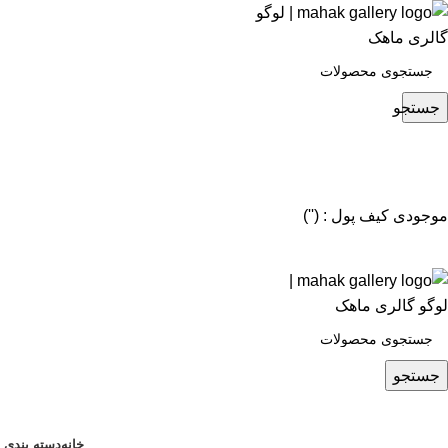
جستجو
موجودی کیف پول : ('')
جستجو
خانه
دسته بندی 