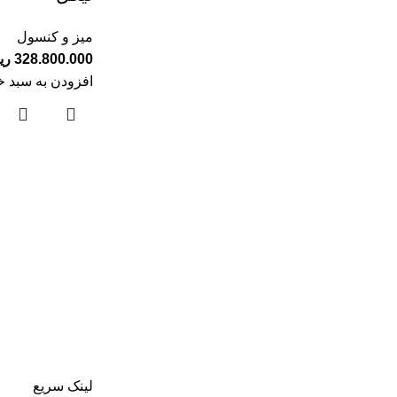
میز و کنسول
328.800.000
ری
افزودن به سبد خ
لینک سریع