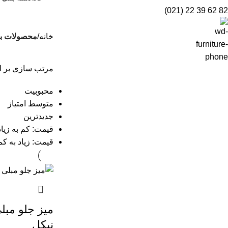
82 62 39 22 (021)
خانه
محصولات بر
مرتب سازی بر 
محبوبیت
متوسط امتیاز
جدیدترین
قیمت: کم به زیاد
قیمت: زیاد به کم
میز جلو مبل
نیکل