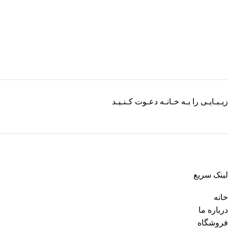
زیـبـایـی را بـه خـانـه دعـوت کـنـیـد
لینک سریع
خانه
درباره ما
فروشگاه