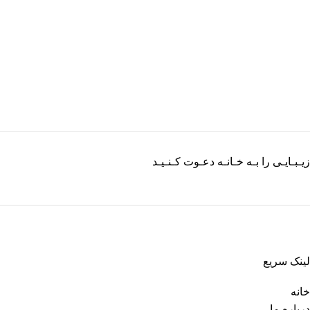
زیـبـایـی را بـه خـانـه دعـوت کـنـیـد
لینک سریع
خانه
درباره ما