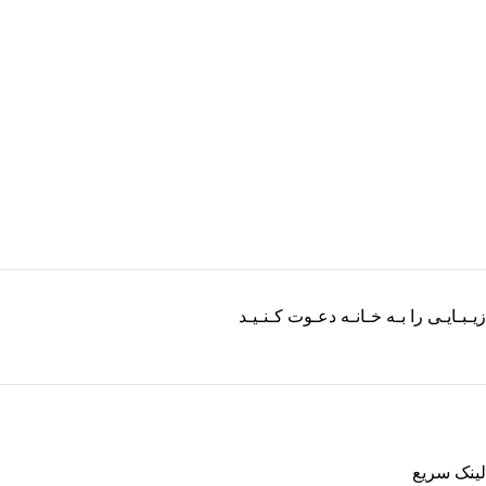
زیـبـایـی را بـه خـانـه دعـوت کـنـیـد
لینک سریع