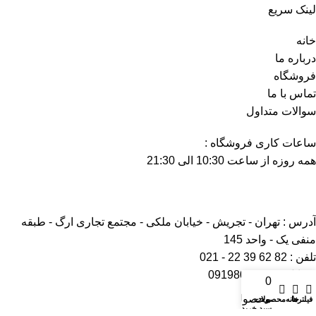
لینک سریع
خانه
درباره ما
فروشگاه
تماس با ما
سوالات متداول
ساعات کاری فروشگاه :
همه روزه از ساعت 10:30 الی 21:30
آدرس : تهران - تجریش - خیابان ملکی - مجتمع تجاری ارگ - طبقه
منفی یک - واحد 145
تلفن : 82 62 39 22 - 021
موبایل : 09198030072
0
حساب کاربری من
محصول
فیلترها
خانه
محصولات
سبد خرید