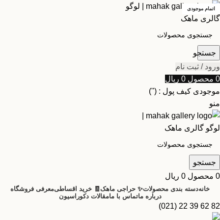
اتمام موجودی
جستجو
ورود / ثبت نام
0
محصول
0
ریال
موجودی کیف پول : ('')
منو
جستجو
0
محصول
0
ریال
خانه
دسته بندی محصولات
✨ حراجی ماهک
🧾 خرید اقساطی
معرفی فروشگاه
درباره ما
تماس با ما
مقالات دکوراسیون
82 62 39 22 (021)