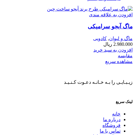
افزودن به علاقه مندی
ماگ آبجو سرامیکی
ماگ و لیوان
,
کادویی
2.980.000
ریال
افزودن به سبد خرید
مقایسه
مشاهده سریع
زیـبـایـی را بـه خـانـه دعـوت کـنـیـد
لینک سریع
خانه
درباره ما
فروشگاه
تماس با ما