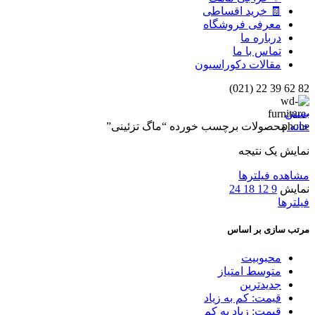
🧾 خرید اقساطی
معرفی فروشگاه
درباره ما
تماس با ما
مقالات دکوراسیون
82 62 39 22 (021)
بستن
خانه
محصولات برچسب خورده “ماگ تزئینی”
نمایش یک نتیجه
مشاهده فیلترها
نمایش
9
12
18
24
فیلترها
مرتب سازی بر اساس
محبوبیت
متوسط امتیاز
جدیدترین
قیمت: کم به زیاد
قیمت: زیاد به کم