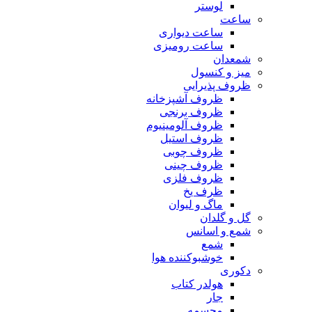
لوستر
ساعت
ساعت دیواری
ساعت رومیزی
شمعدان
میز و کنسول
ظروف پذیرایی
ظروف آشپزخانه
ظروف برنجی
ظروف آلومینیوم
ظروف استیل
ظروف چوبی
ظروف چینی
ظروف فلزی
ظرف یخ
ماگ و لیوان
گل و گلدان
شمع و اسانس
شمع
خوشبوکننده هوا
دکوری
هولدر کتاب
جار
مجسمه