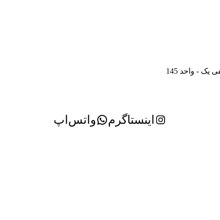
ک - واحد 145
اینستاگرم
واتس‌اپ