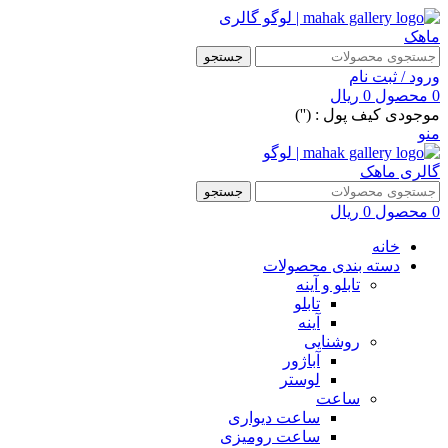
جستجو
ورود / ثبت نام
0
محصول
0
ریال
موجودی کیف پول : ('')
منو
جستجو
0
محصول
0
ریال
خانه
دسته بندی محصولات
تابلو و آینه
تابلو
آینه
روشنایی
آباژور
لوستر
ساعت
ساعت دیواری
ساعت رومیزی