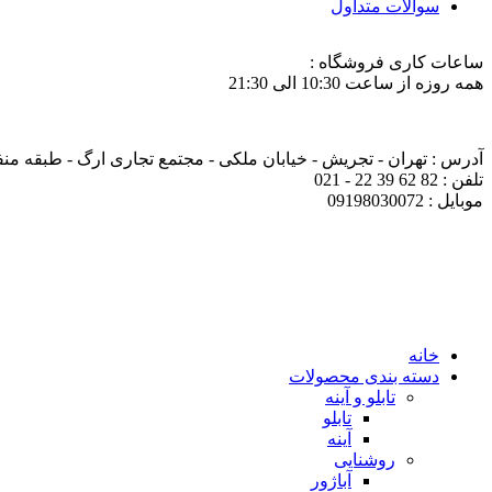
سوالات متداول
ساعات کاری فروشگاه :
همه روزه از ساعت 10:30 الی 21:30
آدرس : تهران - تجریش - خیابان ملکی - مجتمع تجاری ارگ - طبقه منفی ی
تلفن : 82 62 39 22 - 021
موبایل : 09198030072
خانه
دسته بندی محصولات
تابلو و آینه
تابلو
آینه
روشنایی
آباژور