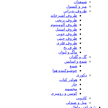
شمعدان
میز و کنسول
ظروف پذیرایی
ظروف آشپزخانه
ظروف برنجی
ظروف آلومینیوم
ظروف استیل
ظروف چوبی
ظروف چینی
ظروف فلزی
ظرف یخ
ماگ و لیوان
گل و گلدان
شمع و اسانس
شمع
خوشبوکننده هوا
دکوری
هولدر کتاب
جار
مجسمه
کوسن و رومیزی
کادویی
مبل و صندلی
✨ حراجی ماهک