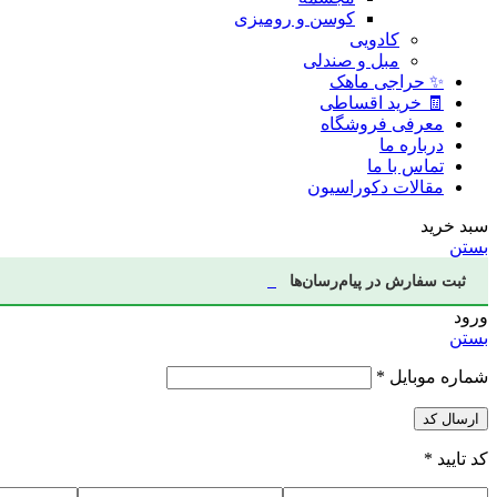
کوسن و رومیزی
کادویی
مبل و صندلی
✨ حراجی ماهک
🧾 خرید اقساطی
معرفی فروشگاه
درباره ما
تماس با ما
مقالات دکوراسیون
سبد خرید
بستن
ثبت سفارش در پیام‌رسان‌ها
ورود
بستن
شماره موبایل
*
ارسال کد
کد تایید
*